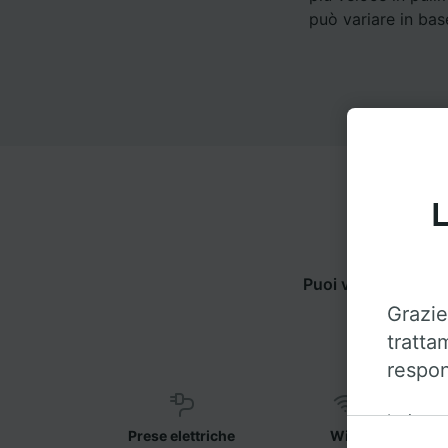
può variare in base
L
Puoi viaggiare da
Grazie
tratta
respon
Insieme 
Prese elettriche
WiFi
sul disp