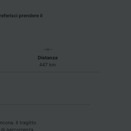
eferisci prendere il
Distanza
447 km
cona. Il tragitto
 di percorrenza