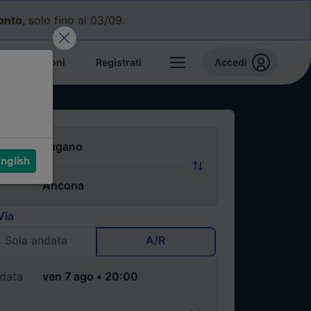
conto
, solo fino al 03/09.
e prenotazioni
Registrati
Accedi
nglish
Via
Sola andata
A/R
data