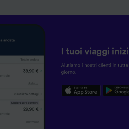
I tuoi viaggi ini
Aiutiamo i nostri clienti in tut
giorno.