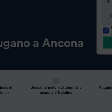
Ri
ugano a Ancona
inaia di
Unisciti ai milioni di utenti che
Raggiun
llman
usano già Trainline