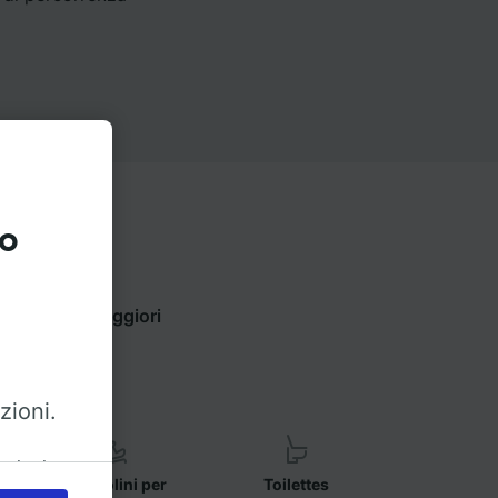
to
 per trovare maggiori
zioni.
azioni
Seggiolini per
Toilettes