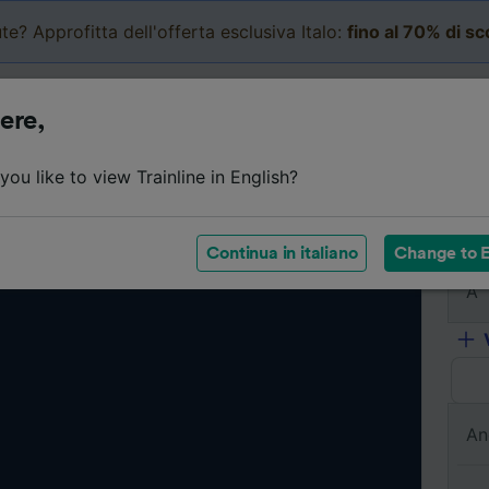
te? Approfitta dell'offerta esclusiva Italo:
fino al 70% di s
Business
Carrello
Le mi
ere,
ou like to view Trainline in English?
Da
Continua in italiano
Change to E
A
An