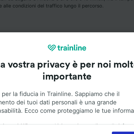
 alle condizioni del traffico lungo il percorso.
a vostra privacy è per noi mol
Servizi a bordo
importante
 Lugano a Ancona con
Flixbus
. Utilizza le opzioni qui sotto
informazioni sui servizi a bordo.
 per la fiducia in Trainline. Sappiamo che il
mento dei tuoi dati personali è una grande
sabilità. Ecco come proteggiamo le tue informa
ai nostri
115
partner archiviamo e/o accediamo alle inform
Aria condizionata
Accesso disabili
Bagagli
ositivo dell'utente, come gli ID univoci nei cookie, per il