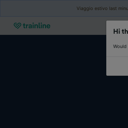
Viaggio estivo last minu
Hi th
Would y