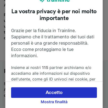
Alessandria, sei nel posto giusto.
La vostra privacy è per noi molto
Per trovare i biglietti dei pullman, è sufficiente avviare
importante
una ricerca in alto, e compareremo i tempi e i costi del
viaggio in treno e in pullman. Con Trainline puoi
Grazie per la fiducia in Trainline.
trovare i biglietti per viaggiare con oltre 170
Sappiamo che il trattamento dei tuoi dati
compagnie ferroviarie e dei pullman.
personali è una grande responsabilità.
Ecco come proteggiamo le tue
informazioni.
Insieme ai nostri
115
partner archiviamo e/o
Pullman da Lucca a Alessandria
accediamo alle informazioni sul dispositivo
dell'utente, come gli ID univoci nei cookie, per
Stai cercando un viaggio di ritorno? Vai su
pullman da
il trattamento dei dati personali. È possibile
Alessandria a Lucca
.
Se preferisci prendere il treno,
accettare o gestire le proprie scelte facendo
Accetto
consulta la pagina
treni da Lucca a Alessandria
.
clic di seguito, tra cui il proprio diritto di
Mostra finalità
opporsi sulla base di un interesse legittimo o