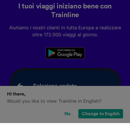
I tuoi viaggi iniziano bene con
Trainline
Aiutiamo i nostri clienti in tutta Europa a realizzare
oltre 172.000 viaggi al giorno.
Hi there,
Would you like to view Trainline in English?
No
Change to English