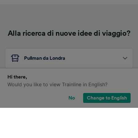
Alla ricerca di nuove idee di viaggio?
Pullman da Londra
Hi there,
Pullman da Swindon (Wilts)
Would you like to view Trainline in English?
No
Change to English
Altri itinerari in pullman