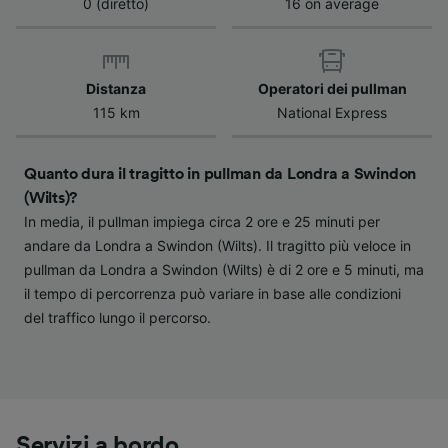
0 (diretto)
16 on average
dispositivo ai fini dell’identificazione.
Archiviare informazioni su dispositivo e/o
accedervi. Pubblicità e contenuti
personalizzati, misurazione delle prestazioni
dei contenuti e degli annunci, ricerche sul
Distanza
Operatori dei pullman
pubblico, sviluppo di servizi.
115 km
National Express
Elenco dei partner (fornitori)
Quanto dura il tragitto in pullman da Londra a Swindon
(Wilts)?
In media, il pullman impiega circa 2 ore e 25 minuti per
andare da Londra a Swindon (Wilts). Il tragitto più veloce in
pullman da Londra a Swindon (Wilts) è di 2 ore e 5 minuti, ma
il tempo di percorrenza può variare in base alle condizioni
del traffico lungo il percorso.
Servizi a bordo