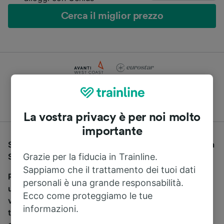
Cerca il miglior prezzo
Compara le offerte di centinaia di compagnie di treni e
pullman
La vostra privacy è per noi molto
importante
Se stai cercando un pullman per viaggiare da Londra a
Swindon (Wilts), sei nel posto giusto.
Grazie per la fiducia in Trainline.
Sappiamo che il trattamento dei tuoi dati
Per trovare i biglietti dei pullman, è sufficiente avviare
personali è una grande responsabilità.
una ricerca in alto, e compareremo i tempi e i costi del
Ecco come proteggiamo le tue
viaggio in treno e in pullman. Con Trainline puoi
informazioni.
trovare i biglietti per viaggiare con oltre 170