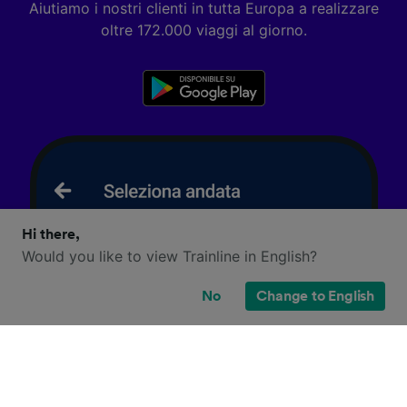
Aiutiamo i nostri clienti in tutta Europa a realizzare
oltre 172.000 viaggi al giorno.
Hi there,
Would you like to view Trainline in English?
No
Change to English