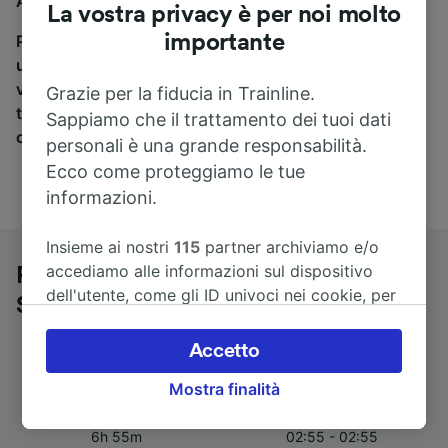
Aeroporto Stoccarda, sei nel posto giusto.
La vostra privacy è per noi molto
importante
Per trovare i biglietti dei pullman, è sufficiente avviare
una ricerca in alto, e compareremo i tempi e i costi del
viaggio in treno e in pullman. Con Trainline puoi
Grazie per la fiducia in Trainline.
trovare i biglietti per viaggiare con oltre 170
Sappiamo che il trattamento dei tuoi dati
compagnie ferroviarie e dei pullman.
personali è una grande responsabilità.
Ecco come proteggiamo le tue
informazioni.
Insieme ai nostri
115
partner archiviamo e/o
accediamo alle informazioni sul dispositivo
Pullman da Linz a Aeroporto
dell'utente, come gli ID univoci nei cookie, per
Stoccarda
il trattamento dei dati personali. È possibile
accettare o gestire le proprie scelte facendo
Accetto
clic di seguito, tra cui il proprio diritto di
Mostra finalità
opporsi sulla base di un interesse legittimo o
Durata del viaggio
Primo e ultimo pullman
comunque in qualsiasi momento nella pagina
6h 55m
02:55 - 02:55
dell'informativa sulla privacy. Queste scelte