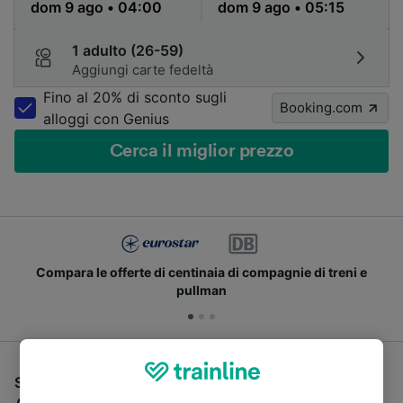
1 adulto (26-59)
Aggiungi carte fedeltà
Fino al 20% di sconto sugli
Booking.com
alloggi con Genius
Cerca il miglior prezzo
Compara le offerte di centinaia di compagnie di treni e
pullman
Se stai cercando un pullman per viaggiare da Linz a