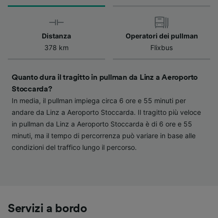
verranno segnalate ai nostri partner e non
influenzeranno i dati sulla navigazione. I tuoi
dati non verranno usati a scopi di
Distanza
Operatori dei pullman
tracciamento se non ci hai fornito il consenso
378 km
Flixbus
per farlo.
Noi e i nostri partner trattiamo i dati per
Quanto dura il tragitto in pullman da Linz a Aeroporto
fornire:
Stoccarda?
Utilizzare dati di geolocalizzazione precisi.
In media, il pullman impiega circa 6 ore e 55 minuti per
Scansione attiva delle caratteristiche del
andare da Linz a Aeroporto Stoccarda. Il tragitto più veloce
dispositivo ai fini dell’identificazione.
in pullman da Linz a Aeroporto Stoccarda è di 6 ore e 55
Archiviare informazioni su dispositivo e/o
accedervi. Pubblicità e contenuti
minuti, ma il tempo di percorrenza può variare in base alle
personalizzati, misurazione delle prestazioni
condizioni del traffico lungo il percorso.
dei contenuti e degli annunci, ricerche sul
pubblico, sviluppo di servizi.
Elenco dei partner (fornitori)
Servizi a bordo