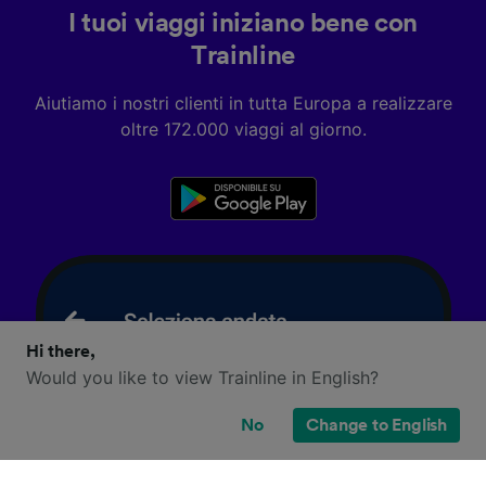
I tuoi viaggi iniziano bene con
Trainline
Aiutiamo i nostri clienti in tutta Europa a realizzare
oltre 172.000 viaggi al giorno.
Hi there,
Would you like to view Trainline in English?
No
Change to English