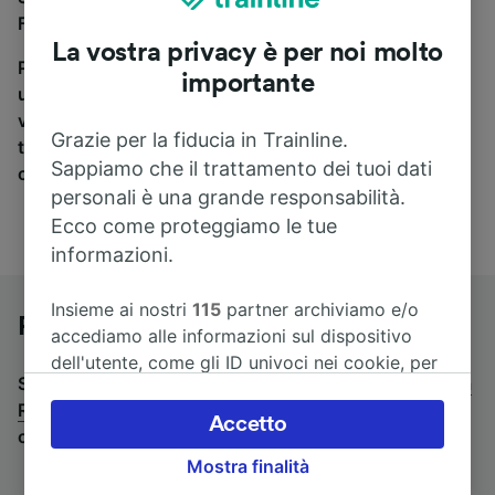
Flandres a Rouen, sei nel posto giusto.
La vostra privacy è per noi molto
Per trovare i biglietti dei pullman, è sufficiente avviare
importante
una ricerca in alto, e compareremo i tempi e i costi del
viaggio in treno e in pullman. Con Trainline puoi
Grazie per la fiducia in Trainline.
trovare i biglietti per viaggiare con oltre 170
Sappiamo che il trattamento dei tuoi dati
compagnie ferroviarie e dei pullman.
personali è una grande responsabilità.
Ecco come proteggiamo le tue
informazioni.
Insieme ai nostri
115
partner archiviamo e/o
Pullman da Lille-Flandres a Rouen
accediamo alle informazioni sul dispositivo
dell'utente, come gli ID univoci nei cookie, per
Stai cercando un viaggio di ritorno? Vai su
pullman da
il trattamento dei dati personali. È possibile
Rouen a Lille-Flandres
.
Se preferisci prendere il treno,
accettare o gestire le proprie scelte facendo
Accetto
consulta la pagina
treni da Lille-Flandres a Rouen
.
clic di seguito, tra cui il proprio diritto di
Mostra finalità
opporsi sulla base di un interesse legittimo o