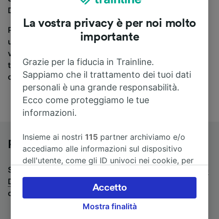
Dresden Hbf, sei nel posto giusto.
La vostra privacy è per noi molto
Per trovare i biglietti dei pullman, è sufficiente avviare
importante
una ricerca in alto, e compareremo i tempi e i costi del
viaggio in treno e in pullman. Con Trainline puoi
Grazie per la fiducia in Trainline.
trovare i biglietti per viaggiare con oltre 170
Sappiamo che il trattamento dei tuoi dati
compagnie ferroviarie e dei pullman.
personali è una grande responsabilità.
Ecco come proteggiamo le tue
informazioni.
Insieme ai nostri
115
partner archiviamo e/o
Pullman da Lipsia a Dresden Hbf
accediamo alle informazioni sul dispositivo
dell'utente, come gli ID univoci nei cookie, per
Stai cercando un viaggio di ritorno? Vai su
pullman da
il trattamento dei dati personali. È possibile
Dresden Hbf a Lipsia
.
Se preferisci prendere il treno,
accettare o gestire le proprie scelte facendo
Accetto
consulta la pagina
treni da Lipsia a Dresden Hbf
.
clic di seguito, tra cui il proprio diritto di
Mostra finalità
opporsi sulla base di un interesse legittimo o