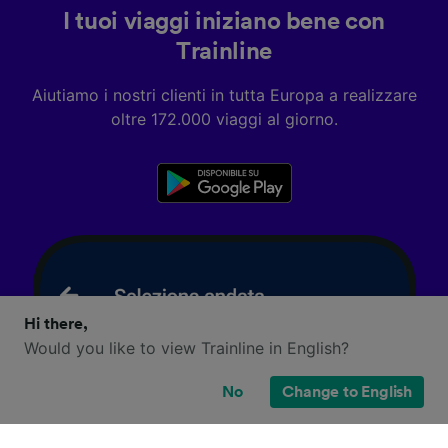
I tuoi viaggi iniziano bene con
Trainline
Aiutiamo i nostri clienti in tutta Europa a realizzare
oltre 172.000 viaggi al giorno.
Hi there,
Would you like to view Trainline in English?
No
Change to English