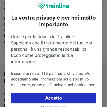
Se stai cercando un pullman per viaggiare da La
Spezia a Genova Brignole, sei nel posto giusto.
La vostra privacy è per noi molto
Per trovare i biglietti dei pullman, è sufficiente avviare
importante
una ricerca in alto, e compareremo i tempi e i costi del
viaggio in treno e in pullman. Con Trainline puoi
trovare i biglietti per viaggiare con oltre 170
Grazie per la fiducia in Trainline.
compagnie ferroviarie e dei pullman.
Sappiamo che il trattamento dei tuoi dati
personali è una grande responsabilità.
Ecco come proteggiamo le tue
informazioni.
Insieme ai nostri
115
partner archiviamo e/o
Pullman da La Spezia a Genova
accediamo alle informazioni sul dispositivo
Brignole
dell'utente, come gli ID univoci nei cookie, per
il trattamento dei dati personali. È possibile
Stai cercando un viaggio di ritorno? Vai su
pullman da
accettare o gestire le proprie scelte facendo
Accetto
Genova Brignole a La Spezia
.
Se preferisci prendere il
clic di seguito, tra cui il proprio diritto di
treno, consulta la pagina
treni da La Spezia a Genova