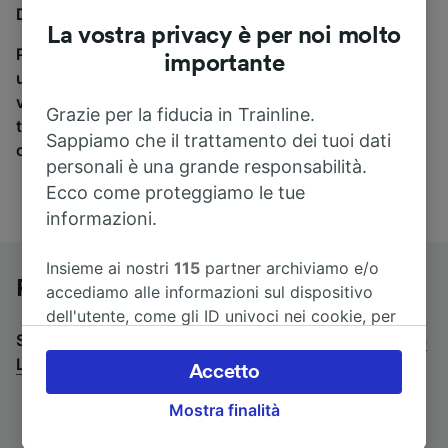
Défense a Lione, sei nel posto giusto.
La vostra privacy è per noi molto
Per trovare i biglietti dei pullman, è sufficiente avviare
importante
una ricerca in alto, e compareremo i tempi e i costi del
viaggio in treno e in pullman. Con Trainline puoi
Grazie per la fiducia in Trainline.
trovare i biglietti per viaggiare con oltre 170
Sappiamo che il trattamento dei tuoi dati
compagnie ferroviarie e dei pullman.
personali è una grande responsabilità.
Ecco come proteggiamo le tue
informazioni.
Insieme ai nostri
115
partner archiviamo e/o
Pullman da La Défense a Lione
accediamo alle informazioni sul dispositivo
dell'utente, come gli ID univoci nei cookie, per
Stai cercando un viaggio di ritorno? Vai su
il trattamento dei dati personali. È possibile
pullman da
Lione a La Défense
accettare o gestire le proprie scelte facendo
.
Accetto
clic di seguito, tra cui il proprio diritto di
Mostra finalità
opporsi sulla base di un interesse legittimo o
comunque in qualsiasi momento nella pagina