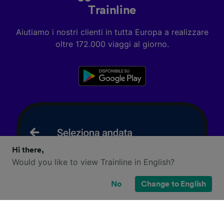
Trainline
Aiutiamo i nostri clienti in tutta Europa a realizzare
oltre 172.000 viaggi al giorno.
Hi there,
Would you like to view Trainline in English?
No
Change to English