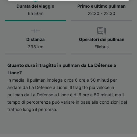
dell'informativa sulla privacy. Queste scelte
Durata del viaggio
Primo e ultimo pullman
verranno segnalate ai nostri partner e non
6h 50m
22:30 - 22:30
influenzeranno i dati sulla navigazione. I tuoi
dati non verranno usati a scopi di
tracciamento se non ci hai fornito il consenso
Distanza
Operatori dei pullman
per farlo.
398 km
Flixbus
Noi e i nostri partner trattiamo i dati per
fornire:
Quanto dura il tragitto in pullman da La Défense a
Utilizzare dati di geolocalizzazione precisi.
Scansione attiva delle caratteristiche del
Lione?
dispositivo ai fini dell’identificazione.
In media, il pullman impiega circa 6 ore e 50 minuti per
Archiviare informazioni su dispositivo e/o
andare da La Défense a Lione. Il tragitto più veloce in
accedervi. Pubblicità e contenuti
pullman da La Défense a Lione è di 6 ore e 50 minuti, ma il
personalizzati, misurazione delle prestazioni
tempo di percorrenza può variare in base alle condizioni del
dei contenuti e degli annunci, ricerche sul
pubblico, sviluppo di servizi.
traffico lungo il percorso.
Elenco dei partner (fornitori)