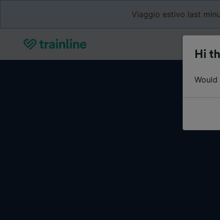
Viaggio estivo last minu
Hi th
Would y