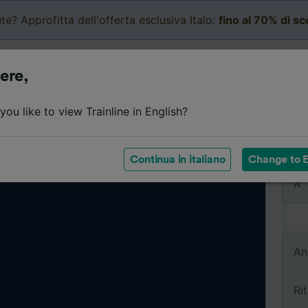
te? Approfitta dell'offerta esclusiva Italo:
fino al 70% di s
Business
Carrello
Le mi
ere,
ou like to view Trainline in English?
Da
Continua in italiano
Change to E
A
An
Ri