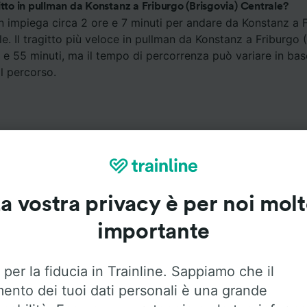
itto in pullman da Konstanz a Friburgo (Brisgovia) Centrale?
an impiega circa 2 ore e 7 minuti per andare da Konstanz a 
le. Il tragitto più veloce in pullman da Konstanz a Friburgo 
a e 55 minuti, ma il tempo di percorrenza può variare in bas
il percorso.
a vostra privacy è per noi mol
Servizi a bordo
importante
a Konstanz a Friburgo (Brisgovia) Centrale con
Flixbus
. Uti
 per la fiducia in Trainline. Sappiamo che il
sotto per trovare maggiori informazioni sui servizi a bordo
mento dei tuoi dati personali è una grande