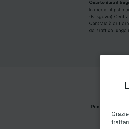
Quanto dura il trag
In media, il pullm
(Brisgovia) Centra
Centrale è di 1 or
del traffico lungo 
L
Puoi viaggiare d
Grazie
tratta