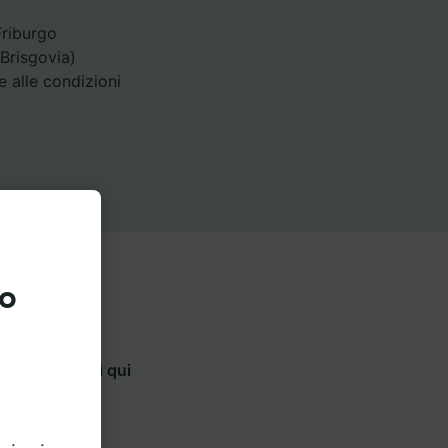
Friburgo
(Brisgovia)
e alle condizioni
to
lizza le opzioni qui
.