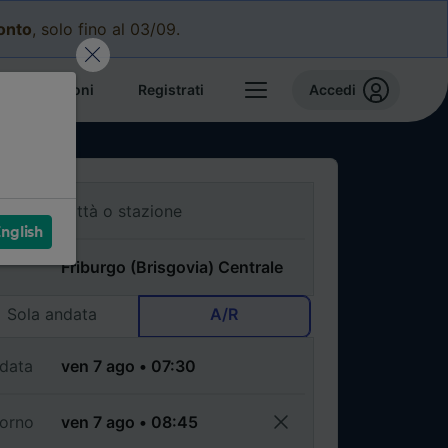
conto
, solo fino al 03/09.
e prenotazioni
Registrati
Accedi
nglish
Sola andata
A/R
data
torno