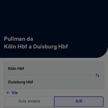
Pullman da
Köln Hbf a Duisburg Hbf
Via
Sola andata
A/R