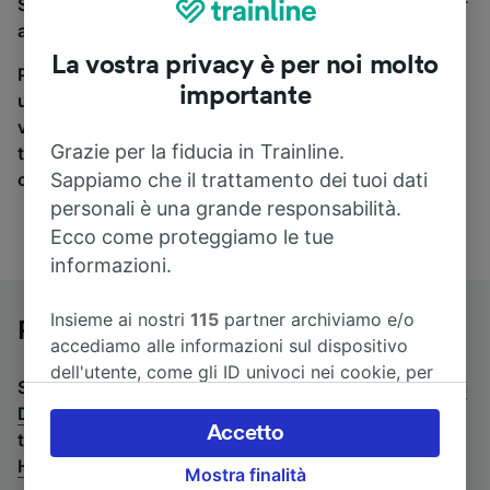
Se stai cercando un pullman per viaggiare da Köln Hbf
a Duisburg Hbf, sei nel posto giusto.
La vostra privacy è per noi molto
Per trovare i biglietti dei pullman, è sufficiente avviare
importante
una ricerca in alto, e compareremo i tempi e i costi del
viaggio in treno e in pullman. Con Trainline puoi
Grazie per la fiducia in Trainline.
trovare i biglietti per viaggiare con oltre 170
Sappiamo che il trattamento dei tuoi dati
compagnie ferroviarie e dei pullman.
personali è una grande responsabilità.
Ecco come proteggiamo le tue
informazioni.
Insieme ai nostri
115
partner archiviamo e/o
Pullman da Köln Hbf a Duisburg Hbf
accediamo alle informazioni sul dispositivo
dell'utente, come gli ID univoci nei cookie, per
Stai cercando un viaggio di ritorno? Vai su
pullman da
il trattamento dei dati personali. È possibile
Duisburg Hbf a Köln Hbf
.
Se preferisci prendere il
accettare o gestire le proprie scelte facendo
Accetto
treno, consulta la pagina
treni da Köln Hbf a Duisburg
clic di seguito, tra cui il proprio diritto di
Hbf
.
Mostra finalità
opporsi sulla base di un interesse legittimo o