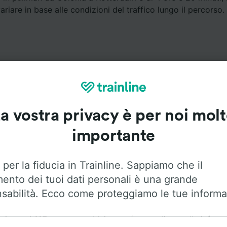
riare in base alle condizioni del traffico lungo il percorso.
a vostra privacy è per noi mol
Servizi a bordo
importante
da Colonia a Rotterdam con
Flixbus
. Utilizza le opzioni qui 
maggiori informazioni sui servizi a bordo.
 per la fiducia in Trainline. Sappiamo che il
mento dei tuoi dati personali è una grande
sabilità. Ecco come proteggiamo le tue informa
ai nostri
115
partner archiviamo e/o accediamo alle inform
Aria condizionata
Accesso disabili
Bagagli