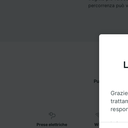
percorrenza può va
L
Puoi viaggiare 
Grazie
tratta
respon
Insieme 
Prese elettriche
WiFi