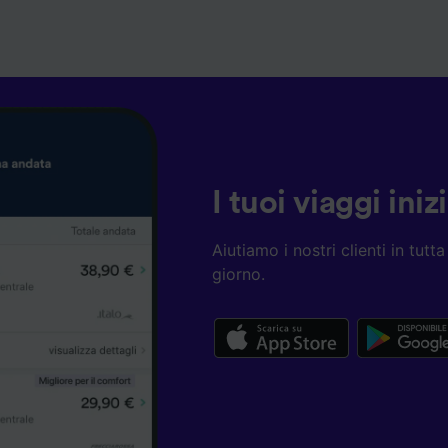
I tuoi viaggi ini
Aiutiamo i nostri clienti in tut
giorno.