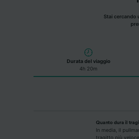
Stai cercando 
pre
Durata del viaggio
4h 20m
Quanto dura il trag
In media, il pullm
tragitto più veloc