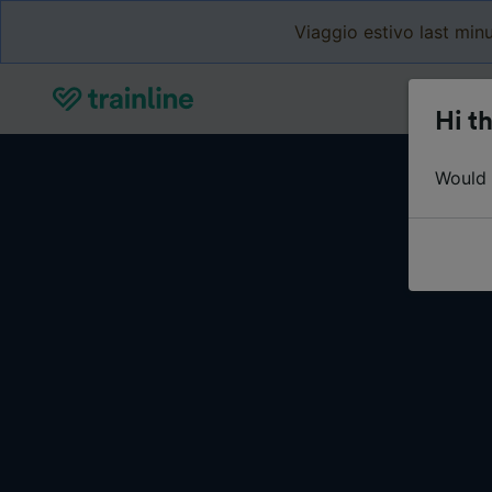
Viaggio estivo last minu
Hi th
Would y