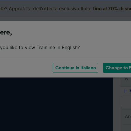
te? Approfitta dell'offerta esclusiva Italo:
fino al 70% di s
Business
Carrello
Le mi
ere,
ou like to view Trainline in English?
Da
Continua in italiano
Change to E
A
An