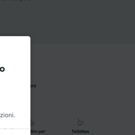
to
sotto per trovare
zioni.
azioni
Seggiolini per
Toilettes