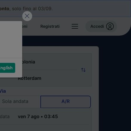
conto
, solo fino al 03/09.
e prenotazioni
Registrati
Accedi
nglish
Via
Sola andata
A/R
data