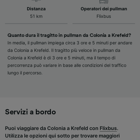
influenzeranno i dati sulla navigazione. I tuoi
Distanza
Operatori dei pullman
dati non verranno usati a scopi di
51 km
Flixbus
tracciamento se non ci hai fornito il consenso
per farlo.
Quanto dura il tragitto in pullman da Colonia a Krefeld?
Noi e i nostri partner trattiamo i dati per
In media, il pullman impiega circa 3 ore e 5 minuti per andare
fornire:
da Colonia a Krefeld. Il tragitto più veloce in pullman da
Utilizzare dati di geolocalizzazione precisi.
Colonia a Krefeld è di 3 ore e 5 minuti, ma il tempo di
Scansione attiva delle caratteristiche del
dispositivo ai fini dell’identificazione.
percorrenza può variare in base alle condizioni del traffico
Archiviare informazioni su dispositivo e/o
lungo il percorso.
accedervi. Pubblicità e contenuti
personalizzati, misurazione delle prestazioni
dei contenuti e degli annunci, ricerche sul
pubblico, sviluppo di servizi.
Elenco dei partner (fornitori)
Servizi a bordo
Puoi viaggiare da Colonia a Krefeld con
Flixbus
.
Utilizza le opzioni qui sotto per trovare maggiori