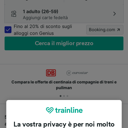
1 adulto (26-59)
Aggiungi carte fedeltà
Fino al 20% di sconto sugli
Booking.com
alloggi con Genius
Cerca il miglior prezzo
Compara le offerte di centinaia di compagnie di treni e
pullman
Se stai cercando un pullman per viaggiare da Colonia
a Krefeld, sei nel posto giusto.
La vostra privacy è per noi molto