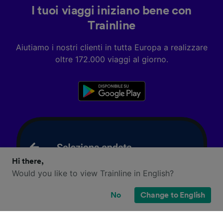
I tuoi viaggi iniziano bene con
Trainline
Aiutiamo i nostri clienti in tutta Europa a realizzare
oltre 172.000 viaggi al giorno.
Hi there,
Would you like to view Trainline in English?
No
Change to English