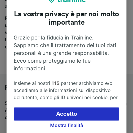
a Amburgo, sei nel posto giusto.
La vostra privacy è per noi molto
Per trovare i biglietti dei pullman, è sufficiente avviare
importante
una ricerca in alto, e compareremo i tempi e i costi del
viaggio in treno e in pullman. Con Trainline puoi
Grazie per la fiducia in Trainline.
trovare i biglietti per viaggiare con oltre 170
Sappiamo che il trattamento dei tuoi dati
compagnie ferroviarie e dei pullman.
personali è una grande responsabilità.
Ecco come proteggiamo le tue
informazioni.
Insieme ai nostri
115
partner archiviamo e/o
Pullman da Colonia a Amburgo
accediamo alle informazioni sul dispositivo
dell'utente, come gli ID univoci nei cookie, per
Stai cercando un viaggio di ritorno? Vai su
pullman da
il trattamento dei dati personali. È possibile
Amburgo a Colonia
.
Se preferisci prendere il treno,
accettare o gestire le proprie scelte facendo
Accetto
consulta la pagina
treni da Colonia a Amburgo
.
clic di seguito, tra cui il proprio diritto di
Mostra finalità
opporsi sulla base di un interesse legittimo o