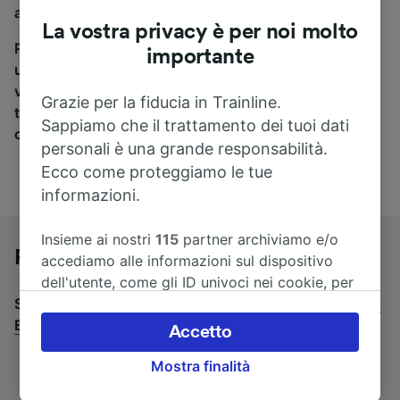
a Erlangen, sei nel posto giusto.
La vostra privacy è per noi molto
Per trovare i biglietti dei pullman, è sufficiente avviare
importante
una ricerca in alto, e compareremo i tempi e i costi del
viaggio in treno e in pullman. Con Trainline puoi
Grazie per la fiducia in Trainline.
trovare i biglietti per viaggiare con oltre 170
Sappiamo che il trattamento dei tuoi dati
compagnie ferroviarie e dei pullman.
personali è una grande responsabilità.
Ecco come proteggiamo le tue
informazioni.
Insieme ai nostri
115
partner archiviamo e/o
Pullman da Colonia a Erlangen
accediamo alle informazioni sul dispositivo
dell'utente, come gli ID univoci nei cookie, per
Stai cercando un viaggio di ritorno? Vai su
il trattamento dei dati personali. È possibile
pullman da
Erlangen a Colonia
accettare o gestire le proprie scelte facendo
.
Accetto
clic di seguito, tra cui il proprio diritto di
Mostra finalità
opporsi sulla base di un interesse legittimo o
comunque in qualsiasi momento nella pagina