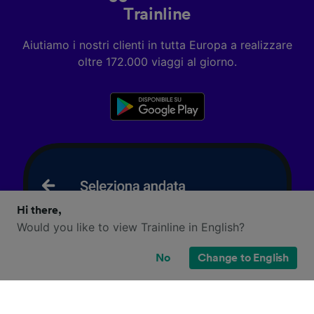
Trainline
Aiutiamo i nostri clienti in tutta Europa a realizzare
oltre 172.000 viaggi al giorno.
Hi there,
Would you like to view Trainline in English?
No
Change to English