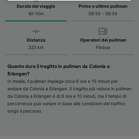
dell'informativa sulla privacy. Queste scelte
Durata del viaggio
Primo e ultimo pullman
verranno segnalate ai nostri partner e non
6h 10m
08:55 - 08:55
influenzeranno i dati sulla navigazione. I tuoi
dati non verranno usati a scopi di
tracciamento se non ci hai fornito il consenso
Distanza
Operatori dei pullman
per farlo.
323 km
Flixbus
Noi e i nostri partner trattiamo i dati per
fornire:
Quanto dura il tragitto in pullman da Colonia a
Utilizzare dati di geolocalizzazione precisi.
Scansione attiva delle caratteristiche del
Erlangen?
dispositivo ai fini dell’identificazione.
In media, il pullman impiega circa 6 ore e 10 minuti per
Archiviare informazioni su dispositivo e/o
andare da Colonia a Erlangen. Il tragitto più veloce in pullman
accedervi. Pubblicità e contenuti
da Colonia a Erlangen è di 6 ore e 10 minuti, ma il tempo di
personalizzati, misurazione delle prestazioni
percorrenza può variare in base alle condizioni del traffico
dei contenuti e degli annunci, ricerche sul
pubblico, sviluppo di servizi.
lungo il percorso.
Elenco dei partner (fornitori)