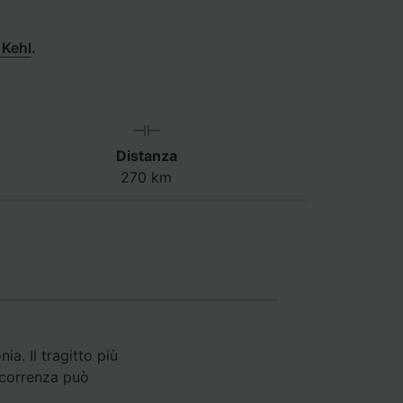
 Kehl
.
Distanza
270 km
a. Il tragitto più
ercorrenza può