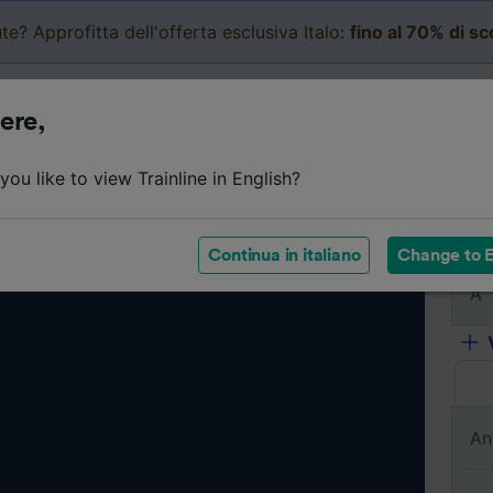
te? Approfitta dell'offerta esclusiva Italo:
fino al 70% di s
Business
Carrello
Le mi
ere,
ou like to view Trainline in English?
Da
Continua in italiano
Change to E
A
An