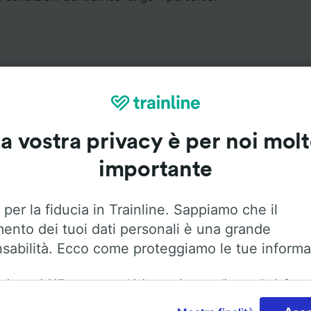
a vostra privacy è per noi mol
Servizi a bordo
importante
a Kehl a Colonia con
Flixbus
. Utilizza le opzioni qui sotto p
informazioni sui servizi a bordo.
 per la fiducia in Trainline. Sappiamo che il
mento dei tuoi dati personali è una grande
sabilità. Ecco come proteggiamo le tue informa
ai nostri
115
partner archiviamo e/o accediamo alle inform
Aria condizionata
Accesso disabili
Bagagli
ositivo dell'utente, come gli ID univoci nei cookie, per il