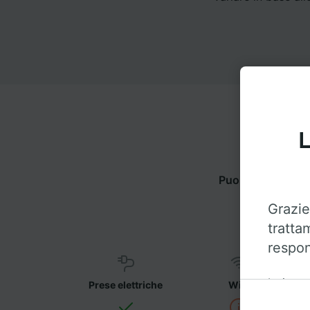
L
Puoi viaggiare d
Grazie
tratta
respon
Insieme 
Prese elettriche
WiFi
sul disp