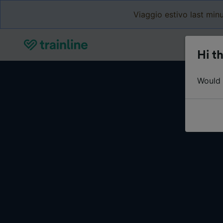
Viaggio estivo last minu
Hi th
Would y