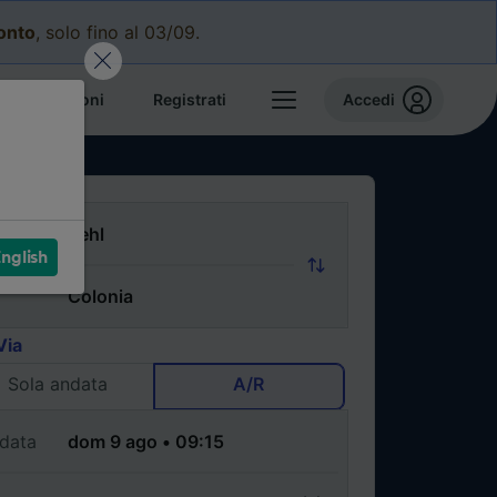
conto
, solo fino al 03/09.
e prenotazioni
Registrati
Accedi
nglish
Via
Sola andata
A/R
data