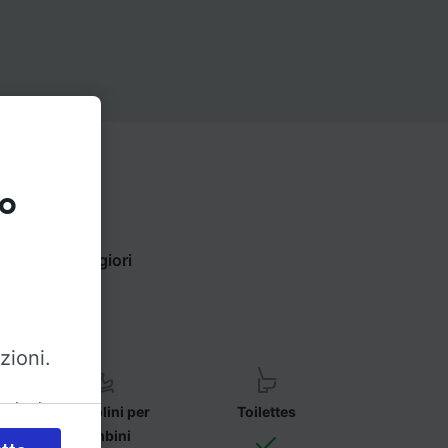
to
er trovare maggiori
zioni.
azioni
Seggiolini per
Toilettes
bambini