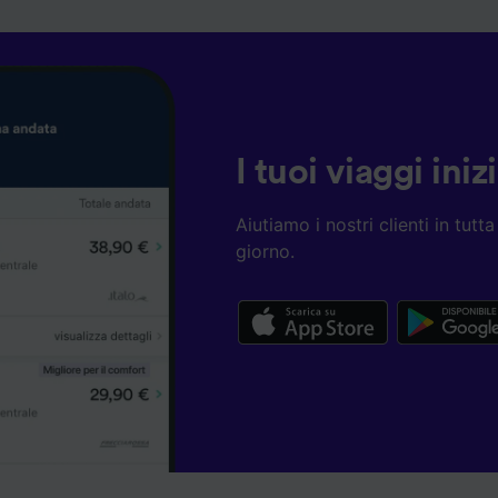
I tuoi viaggi ini
Aiutiamo i nostri clienti in tut
giorno.