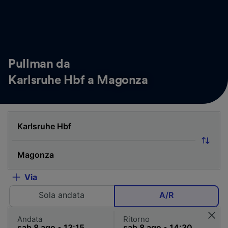
Pullman da
Karlsruhe Hbf a Magonza
Via
Sola andata
A/R
Andata
Ritorno