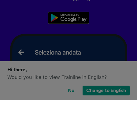
Hi there,
Would you like to view Trainline in English?
No
Change to English