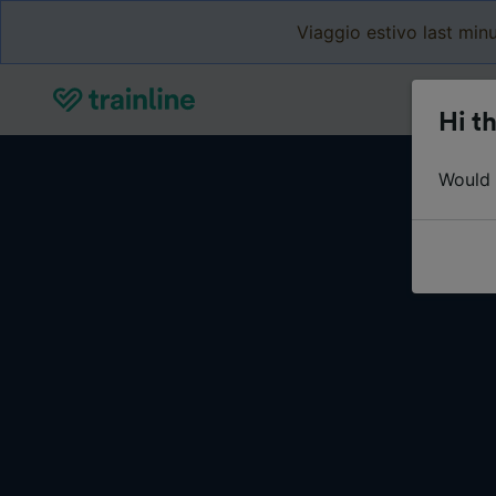
Viaggio estivo last minu
Hi th
Would y