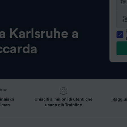
Ri
da
Karlsruhe a
ccarda
inaia di
Unisciti ai milioni di utenti che
Raggiun
llman
usano già Trainline