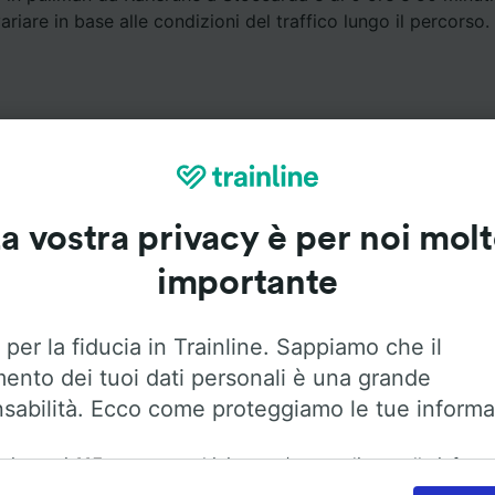
riare in base alle condizioni del traffico lungo il percorso.
a vostra privacy è per noi mol
Servizi a bordo
importante
da Karlsruhe a Stoccarda con
Flixbus
. Utilizza le opzioni qui
maggiori informazioni sui servizi a bordo.
 per la fiducia in Trainline. Sappiamo che il
mento dei tuoi dati personali è una grande
sabilità. Ecco come proteggiamo le tue informa
ai nostri
115
partner archiviamo e/o accediamo alle inform
Aria condizionata
Accesso disabili
Bagagli
ositivo dell'utente, come gli ID univoci nei cookie, per il