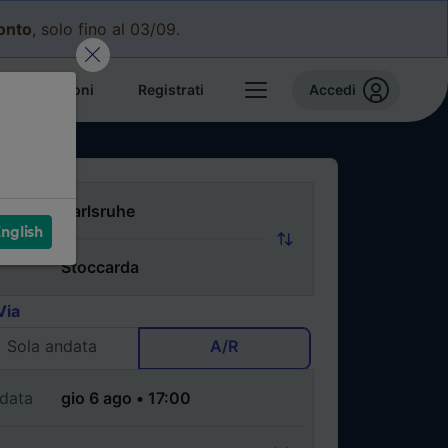
conto
, solo fino al 03/09.
e prenotazioni
Registrati
Accedi
nglish
Via
Sola andata
A/R
data