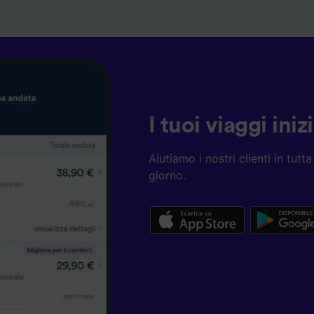
I tuoi viaggi ini
Aiutiamo i nostri clienti in tut
giorno.