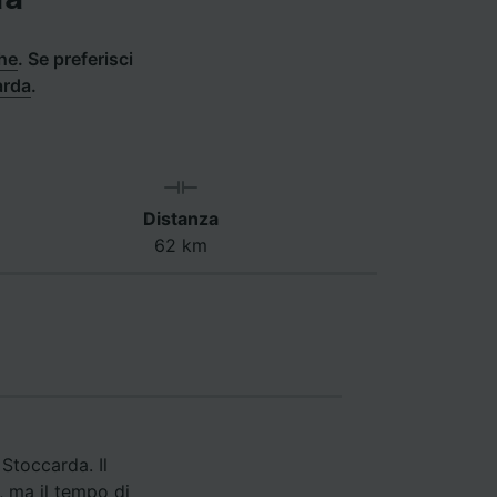
he
.
Se preferisci
arda
.
Distanza
62 km
 Stoccarda. Il
, ma il tempo di