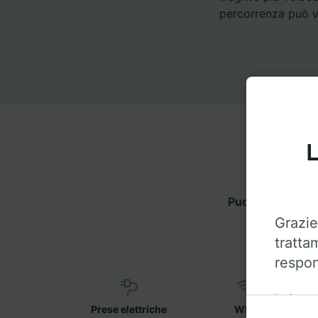
percorrenza può va
L
Puoi viaggiare 
Grazie
tratta
respon
Insieme 
Prese elettriche
WiFi
sul disp