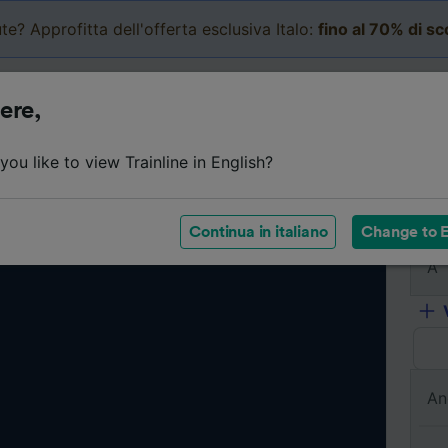
te? Approfitta dell'offerta esclusiva Italo:
fino al 70% di s
Business
Carrello
Le mi
ere,
ou like to view Trainline in English?
Da
Continua in italiano
Change to E
A
An