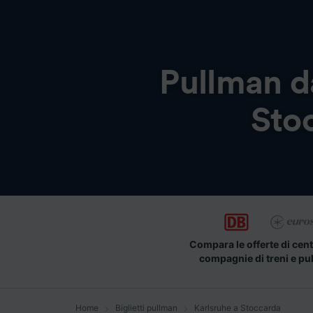
Pullman 
Sto
Compara le offerte di cent
compagnie di treni e pu
Home
Biglietti pullman
Karlsruhe a Stoccarda