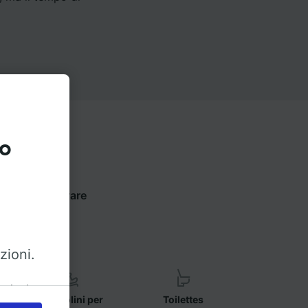
to
 sotto per trovare
zioni.
azioni
Seggiolini per
Toilettes