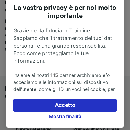
Karlsruhe a Kassel-Wilhelmshöhe, sei nel posto
La vostra privacy è per noi molto
giusto.
importante
Per trovare i biglietti dei pullman, è sufficiente avviare
una ricerca in alto, e compareremo i tempi e i costi del
Grazie per la fiducia in Trainline.
viaggio in treno e in pullman. Con Trainline puoi
Sappiamo che il trattamento dei tuoi dati
trovare i biglietti per viaggiare con oltre 170
personali è una grande responsabilità.
compagnie ferroviarie e dei pullman.
Ecco come proteggiamo le tue
informazioni.
Insieme ai nostri
115
partner archiviamo e/o
accediamo alle informazioni sul dispositivo
Pullman da Karlsruhe a Kassel-
dell'utente, come gli ID univoci nei cookie, per
il trattamento dei dati personali. È possibile
Wilhelmshöhe
accettare o gestire le proprie scelte facendo
Accetto
clic di seguito, tra cui il proprio diritto di
Mostra finalità
opporsi sulla base di un interesse legittimo o
comunque in qualsiasi momento nella pagina
Durata del viaggio
Primo e ultimo pullman