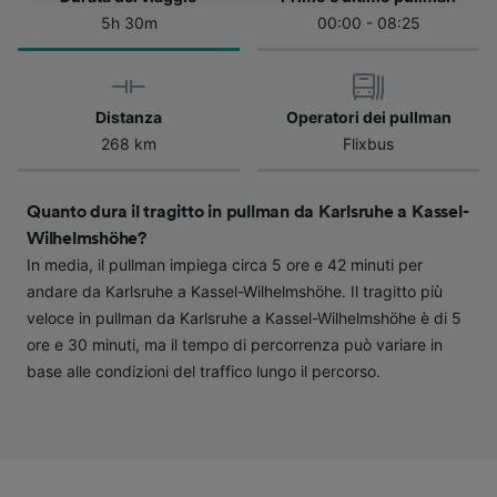
dell'informativa sulla privacy. Queste scelte
5h 30m
00:00 - 08:25
verranno segnalate ai nostri partner e non
influenzeranno i dati sulla navigazione. I tuoi
dati non verranno usati a scopi di
tracciamento se non ci hai fornito il consenso
Distanza
Operatori dei pullman
per farlo.
268 km
Flixbus
Noi e i nostri partner trattiamo i dati per
fornire:
Quanto dura il tragitto in pullman da Karlsruhe a Kassel-
Utilizzare dati di geolocalizzazione precisi.
Wilhelmshöhe?
Scansione attiva delle caratteristiche del
In media, il pullman impiega circa 5 ore e 42 minuti per
dispositivo ai fini dell’identificazione.
andare da Karlsruhe a Kassel-Wilhelmshöhe. Il tragitto più
Archiviare informazioni su dispositivo e/o
veloce in pullman da Karlsruhe a Kassel-Wilhelmshöhe è di 5
accedervi. Pubblicità e contenuti
personalizzati, misurazione delle prestazioni
ore e 30 minuti, ma il tempo di percorrenza può variare in
dei contenuti e degli annunci, ricerche sul
base alle condizioni del traffico lungo il percorso.
pubblico, sviluppo di servizi.
Elenco dei partner (fornitori)