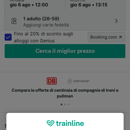
1 adulto (26-59)
Aggiungi carte fedeltà
Fino al 20% di sconto sugli
Booking.com
alloggi con Genius
Cerca il miglior prezzo
Compara le offerte di centinaia di compagnie di treni e
pullman
Se stai cercando un pullman per viaggiare da