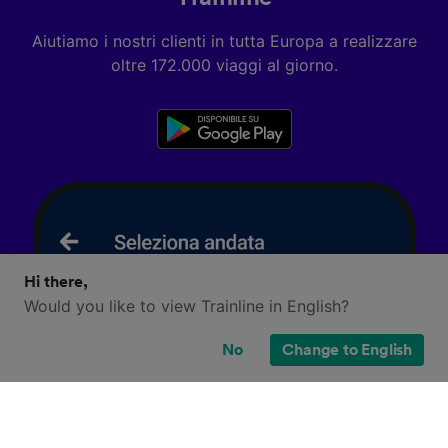
Aiutiamo i nostri clienti in tutta Europa a realizzare
oltre 172.000 viaggi al giorno.
Hi there,
Would you like to view Trainline in English?
No
Change to English