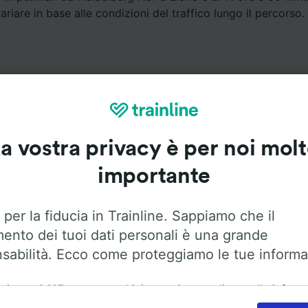
riare in base alle condizioni del traffico lungo il percorso.
a vostra privacy è per noi mol
Servizi a bordo
importante
a Heidelberg Hbf a Lione con
Flixbus
. Utilizza le opzioni qu
maggiori informazioni sui servizi a bordo.
 per la fiducia in Trainline. Sappiamo che il
mento dei tuoi dati personali è una grande
sabilità. Ecco come proteggiamo le tue informa
ai nostri
115
partner archiviamo e/o accediamo alle inform
Aria condizionata
Accesso disabili
Bagagli
ositivo dell'utente, come gli ID univoci nei cookie, per il