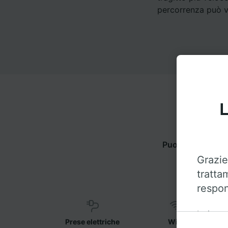
percorrenza può va
L
Puoi viaggiare d
Grazie
tratta
respon
Insieme 
Prese elettriche
WiFi
sul disp