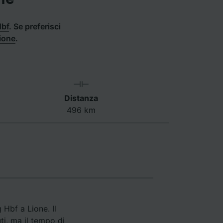
Hbf
.
Se preferisci
Lione
.
Distanza
496 km
 Hbf a Lione. Il
ti, ma il tempo di