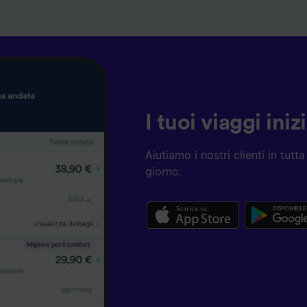
I tuoi viaggi ini
Aiutiamo i nostri clienti in tut
giorno.