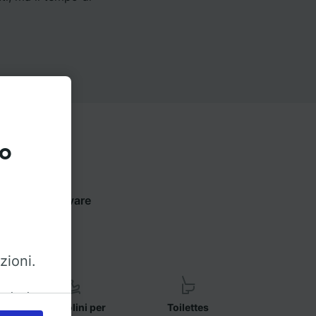
to
i sotto per trovare
zioni.
azioni
Seggiolini per
Toilettes