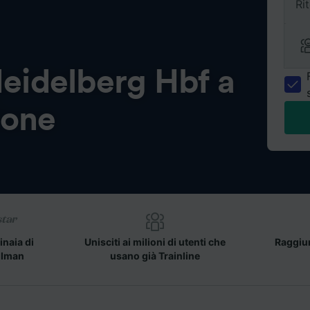
Ri
eidelberg Hbf a
ione
inaia di
Unisciti ai milioni di utenti che
Raggiun
llman
usano già Trainline