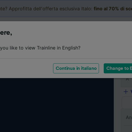
te? Approfitta dell'offerta esclusiva Italo:
fino al 70% di s
Business
Carrello
Le mi
ere,
ou like to view Trainline in English?
Da
Continua in italiano
Change to E
A
An