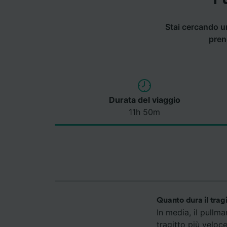
Stai cercando un
pren
Durata del viaggio
11h 50m
Quanto dura il trag
In media, il pullm
tragitto più veloc