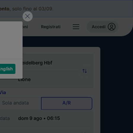
conto
, solo fino al 03/09.
e prenotazioni
Registrati
Accedi
nglish
Via
Sola andata
A/R
data