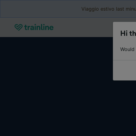
Viaggio estivo last minu
Hi th
Would y