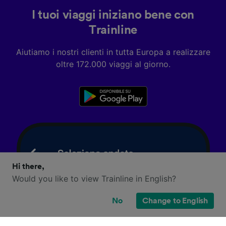
I tuoi viaggi iniziano bene con
Trainline
Aiutiamo i nostri clienti in tutta Europa a realizzare
oltre 172.000 viaggi al giorno.
Hi there,
Would you like to view Trainline in English?
No
Change to English