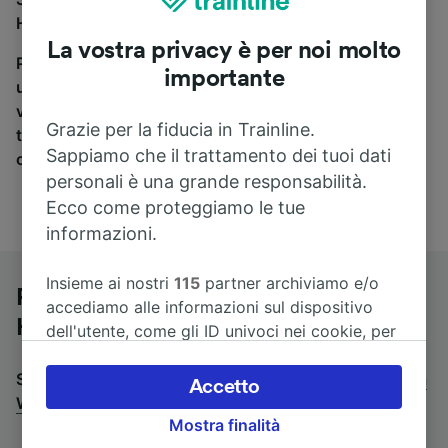
Heidelberg a Wiesbaden Hbf, sei nel posto giusto.
La vostra privacy è per noi molto
Per trovare i biglietti dei pullman, è sufficiente avviare
importante
una ricerca in alto, e compareremo i tempi e i costi del
viaggio in treno e in pullman. Con Trainline puoi
Grazie per la fiducia in Trainline.
trovare i biglietti per viaggiare con oltre 170
Sappiamo che il trattamento dei tuoi dati
compagnie ferroviarie e dei pullman.
personali è una grande responsabilità.
Ecco come proteggiamo le tue
informazioni.
Insieme ai nostri
115
partner archiviamo e/o
Pullman da Heidelberg a Wiesbaden
accediamo alle informazioni sul dispositivo
Hbf
dell'utente, come gli ID univoci nei cookie, per
il trattamento dei dati personali. È possibile
Stai cercando un viaggio di ritorno? Vai su
accettare o gestire le proprie scelte facendo
pullman da
Accetto
Wiesbaden Hbf a Heidelberg
clic di seguito, tra cui il proprio diritto di
.
Mostra finalità
opporsi sulla base di un interesse legittimo o