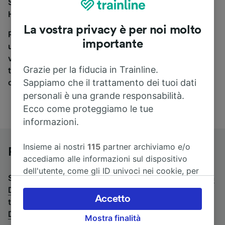
Se stai cercando un pullman per viaggiare da
Heidelberg a Darmstadt, sei nel posto giusto.
La vostra privacy è per noi molto
Per trovare i biglietti dei pullman, è sufficiente avviare
importante
una ricerca in alto, e compareremo i tempi e i costi del
viaggio in treno e in pullman. Con Trainline puoi
Grazie per la fiducia in Trainline.
trovare i biglietti per viaggiare con oltre 170
Sappiamo che il trattamento dei tuoi dati
compagnie ferroviarie e dei pullman.
personali è una grande responsabilità.
Ecco come proteggiamo le tue
informazioni.
Insieme ai nostri
115
partner archiviamo e/o
Pullman da Heidelberg a Darmstadt
accediamo alle informazioni sul dispositivo
dell'utente, come gli ID univoci nei cookie, per
Stai cercando un viaggio di ritorno? Vai su
pullman da
il trattamento dei dati personali. È possibile
Darmstadt a Heidelberg
.
Se preferisci prendere il
accettare o gestire le proprie scelte facendo
Accetto
treno, consulta la pagina
treni da Heidelberg a
clic di seguito, tra cui il proprio diritto di
Darmstadt
.
Mostra finalità
opporsi sulla base di un interesse legittimo o