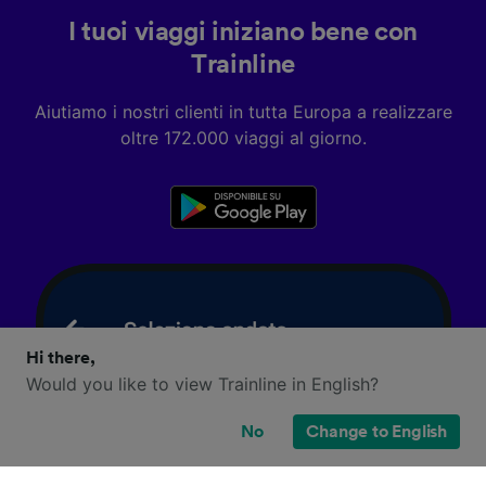
I tuoi viaggi iniziano bene con
Trainline
Aiutiamo i nostri clienti in tutta Europa a realizzare
oltre 172.000 viaggi al giorno.
Hi there,
Would you like to view Trainline in English?
No
Change to English