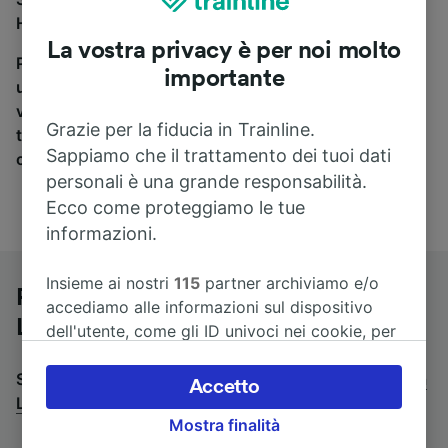
Hamburg-Harburg a Lübeck Hbf, sei nel posto giusto.
La vostra privacy è per noi molto
Per trovare i biglietti dei pullman, è sufficiente avviare
importante
una ricerca in alto, e compareremo i tempi e i costi del
viaggio in treno e in pullman. Con Trainline puoi
Grazie per la fiducia in Trainline.
trovare i biglietti per viaggiare con oltre 170
Sappiamo che il trattamento dei tuoi dati
compagnie ferroviarie e dei pullman.
personali è una grande responsabilità.
Ecco come proteggiamo le tue
informazioni.
Insieme ai nostri
115
partner archiviamo e/o
Pullman da Hamburg-Harburg a
accediamo alle informazioni sul dispositivo
Lübeck Hbf
dell'utente, come gli ID univoci nei cookie, per
il trattamento dei dati personali. È possibile
Stai cercando un viaggio di ritorno? Vai su
accettare o gestire le proprie scelte facendo
pullman da
Accetto
Lübeck Hbf a Hamburg-Harburg
clic di seguito, tra cui il proprio diritto di
.
Mostra finalità
opporsi sulla base di un interesse legittimo o