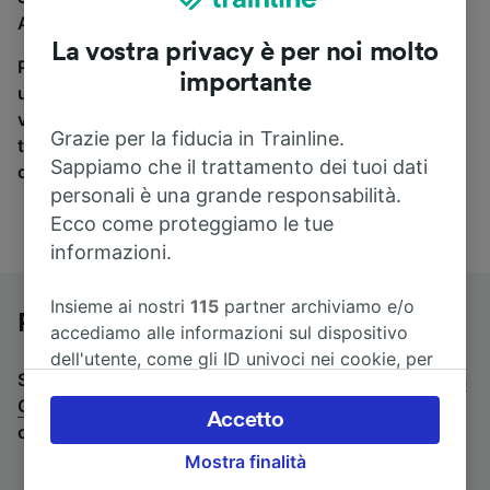
Amburgo a Greifswald, sei nel posto giusto.
La vostra privacy è per noi molto
Per trovare i biglietti dei pullman, è sufficiente avviare
importante
una ricerca in alto, e compareremo i tempi e i costi del
viaggio in treno e in pullman. Con Trainline puoi
Grazie per la fiducia in Trainline.
trovare i biglietti per viaggiare con oltre 170
Sappiamo che il trattamento dei tuoi dati
compagnie ferroviarie e dei pullman.
personali è una grande responsabilità.
Ecco come proteggiamo le tue
informazioni.
Insieme ai nostri
115
partner archiviamo e/o
Pullman da Amburgo a Greifswald
accediamo alle informazioni sul dispositivo
dell'utente, come gli ID univoci nei cookie, per
Stai cercando un viaggio di ritorno? Vai su
pullman da
il trattamento dei dati personali. È possibile
Greifswald a Amburgo
.
Se preferisci prendere il treno,
accettare o gestire le proprie scelte facendo
Accetto
consulta la pagina
treni da Amburgo a Greifswald
.
clic di seguito, tra cui il proprio diritto di
Mostra finalità
opporsi sulla base di un interesse legittimo o