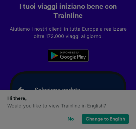
I tuoi viaggi iniziano bene con
Trainline
Aiutiamo i nostri clienti in tutta Europa a realizzare
oltre 172.000 viaggi al giorno.
Hi there,
Would you like to view Trainline in English?
No
Change to English