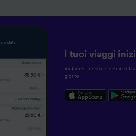
I tuoi viaggi ini
Aiutiamo i nostri clienti in tut
giorno.