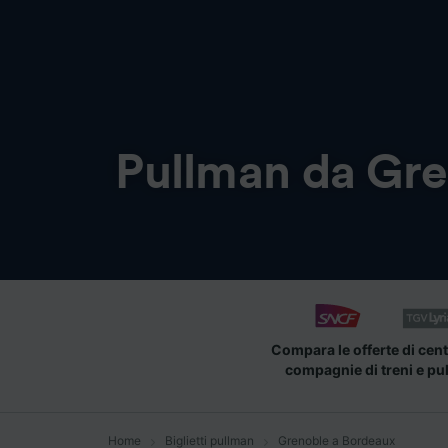
Pullman da
Gre
Compara le offerte di cent
compagnie di treni e pu
Home
Biglietti pullman
Grenoble a Bordeaux