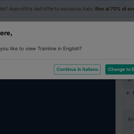
te? Approfitta dell'offerta esclusiva Italo:
fino al 70% di s
Business
Carrello
Le mi
ere,
ou like to view Trainline in English?
Da
Continua in italiano
Change to E
A
An