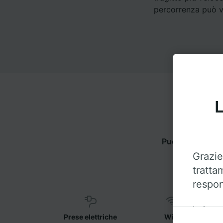
percorrenza può va
L
Puoi viaggiare 
Grazie
tratta
respon
Insieme 
Prese elettriche
WiFi
sul disp