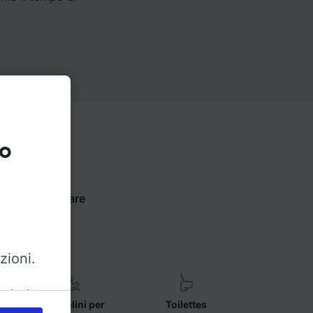
to
 sotto per trovare
zioni.
azioni
Seggiolini per
Toilettes