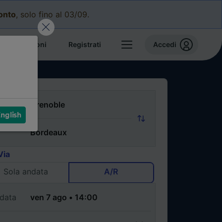
conto
, solo fino al 03/09.
e prenotazioni
Registrati
Accedi
nglish
Via
Sola andata
A/R
data