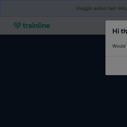
Viaggio estivo last minu
Hi th
Would y