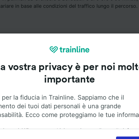
riare in base alle condizioni del traffico lungo il percorso.
a vostra privacy è per noi mol
Servizi a bordo
importante
da Grenoble a Bordeaux con
Flixbus
. Utilizza le opzioni qui
maggiori informazioni sui servizi a bordo.
 per la fiducia in Trainline. Sappiamo che il
mento dei tuoi dati personali è una grande
sabilità. Ecco come proteggiamo le tue informa
ai nostri
115
partner archiviamo e/o accediamo alle inform
Aria condizionata
Accesso disabili
Bagagli
ositivo dell'utente, come gli ID univoci nei cookie, per il