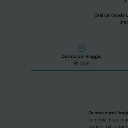
Stai cercando u
pre
Durata del viaggio
9h 50m
Quanto dura il trag
In media, il pullm
tragitto più veloc