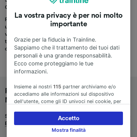
Göttingen a Bruxelles-Midi, sei nel posto giusto.
La vostra privacy è per noi molto
Per trovare i biglietti dei pullman, è sufficiente avviare
importante
una ricerca in alto, e compareremo i tempi e i costi del
viaggio in treno e in pullman. Con Trainline puoi
Grazie per la fiducia in Trainline.
trovare i biglietti per viaggiare con oltre 170
Sappiamo che il trattamento dei tuoi dati
compagnie ferroviarie e dei pullman.
personali è una grande responsabilità.
Ecco come proteggiamo le tue
informazioni.
Insieme ai nostri
115
partner archiviamo e/o
Pullman da Göttingen a Bruxelles-
accediamo alle informazioni sul dispositivo
Midi
dell'utente, come gli ID univoci nei cookie, per
il trattamento dei dati personali. È possibile
Stai cercando un viaggio di ritorno? Vai su
accettare o gestire le proprie scelte facendo
pullman da
Accetto
Bruxelles-Midi a Göttingen
clic di seguito, tra cui il proprio diritto di
.
Mostra finalità
opporsi sulla base di un interesse legittimo o