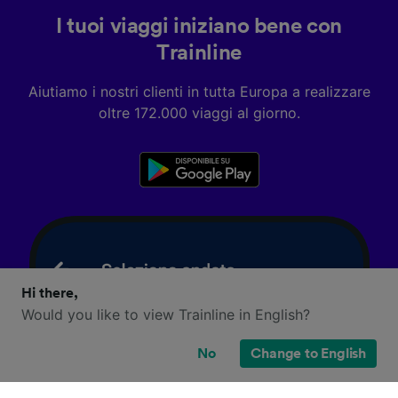
I tuoi viaggi iniziano bene con
Trainline
Aiutiamo i nostri clienti in tutta Europa a realizzare
oltre 172.000 viaggi al giorno.
Hi there,
Would you like to view Trainline in English?
No
Change to English