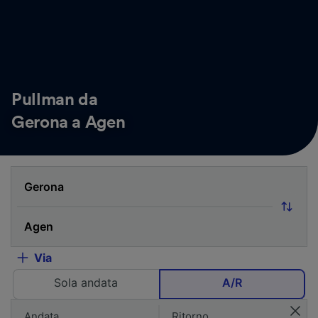
Pullman da
Gerona a Agen
Via
Sola andata
A/R
Andata
Ritorno