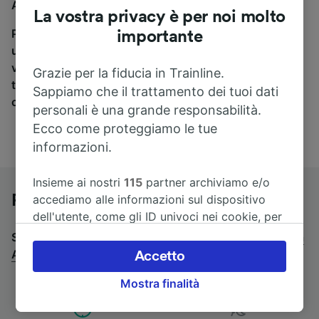
Agen, sei nel posto giusto.
La vostra privacy è per noi molto
Per trovare i biglietti dei pullman, è sufficiente avviare
importante
una ricerca in alto, e compareremo i tempi e i costi del
viaggio in treno e in pullman. Con Trainline puoi
Grazie per la fiducia in Trainline.
trovare i biglietti per viaggiare con oltre 170
Sappiamo che il trattamento dei tuoi dati
compagnie ferroviarie e dei pullman.
personali è una grande responsabilità.
Ecco come proteggiamo le tue
informazioni.
Insieme ai nostri
115
partner archiviamo e/o
Pullman da Gerona a Agen
accediamo alle informazioni sul dispositivo
dell'utente, come gli ID univoci nei cookie, per
il trattamento dei dati personali. È possibile
Stai cercando un viaggio di ritorno? Vai su
pullman da
accettare o gestire le proprie scelte facendo
Agen a Gerona
.
Accetto
clic di seguito, tra cui il proprio diritto di
Mostra finalità
opporsi sulla base di un interesse legittimo o
comunque in qualsiasi momento nella pagina