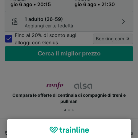
1 adulto (26-59)
Aggiungi carte fedeltà
Fino al 20% di sconto sugli
Booking.com
alloggi con Genius
Cerca il miglior prezzo
Compara le offerte di centinaia di compagnie di treni e
pullman
Se stai cercando un pullman per viaggiare da Gerona a