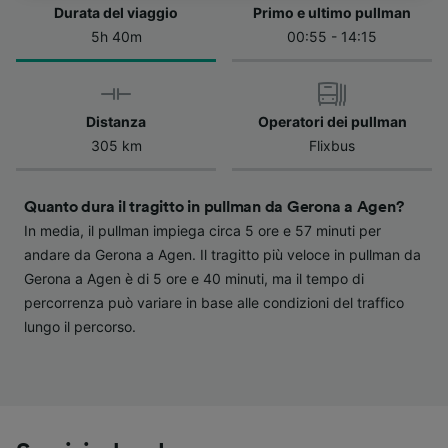
dell'informativa sulla privacy. Queste scelte
Durata del viaggio
Primo e ultimo pullman
verranno segnalate ai nostri partner e non
5h 40m
00:55 - 14:15
influenzeranno i dati sulla navigazione. I tuoi
dati non verranno usati a scopi di
tracciamento se non ci hai fornito il consenso
per farlo.
Distanza
Operatori dei pullman
305 km
Flixbus
Noi e i nostri partner trattiamo i dati per
fornire:
Utilizzare dati di geolocalizzazione precisi.
Quanto dura il tragitto in pullman da Gerona a Agen?
Scansione attiva delle caratteristiche del
In media, il pullman impiega circa 5 ore e 57 minuti per
dispositivo ai fini dell’identificazione.
andare da Gerona a Agen. Il tragitto più veloce in pullman da
Archiviare informazioni su dispositivo e/o
Gerona a Agen è di 5 ore e 40 minuti, ma il tempo di
accedervi. Pubblicità e contenuti
percorrenza può variare in base alle condizioni del traffico
personalizzati, misurazione delle prestazioni
dei contenuti e degli annunci, ricerche sul
lungo il percorso.
pubblico, sviluppo di servizi.
Elenco dei partner (fornitori)