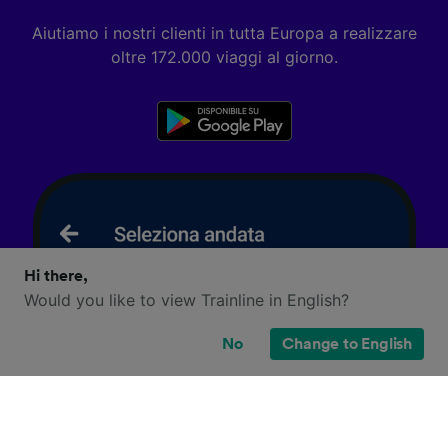
Aiutiamo i nostri clienti in tutta Europa a realizzare
oltre 172.000 viaggi al giorno.
Hi there,
Would you like to view Trainline in English?
No
Change to English