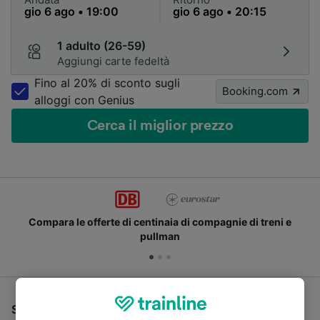
1 adulto (26-59)
Aggiungi carte fedeltà
Fino al 20% di sconto sugli
Booking.com
alloggi con Genius
Cerca il miglior prezzo
Compara le offerte di centinaia di compagnie di treni e
pullman
Se stai cercando un pullman per viaggiare da