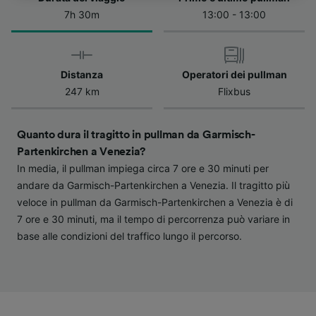
dell'informativa sulla privacy. Queste scelte
7h 30m
13:00 - 13:00
verranno segnalate ai nostri partner e non
influenzeranno i dati sulla navigazione. I tuoi
dati non verranno usati a scopi di
tracciamento se non ci hai fornito il consenso
Distanza
Operatori dei pullman
per farlo.
247 km
Flixbus
Noi e i nostri partner trattiamo i dati per
fornire:
Quanto dura il tragitto in pullman da Garmisch-
Utilizzare dati di geolocalizzazione precisi.
Partenkirchen a Venezia?
Scansione attiva delle caratteristiche del
In media, il pullman impiega circa 7 ore e 30 minuti per
dispositivo ai fini dell’identificazione.
andare da Garmisch-Partenkirchen a Venezia. Il tragitto più
Archiviare informazioni su dispositivo e/o
veloce in pullman da Garmisch-Partenkirchen a Venezia è di
accedervi. Pubblicità e contenuti
personalizzati, misurazione delle prestazioni
7 ore e 30 minuti, ma il tempo di percorrenza può variare in
dei contenuti e degli annunci, ricerche sul
base alle condizioni del traffico lungo il percorso.
pubblico, sviluppo di servizi.
Elenco dei partner (fornitori)