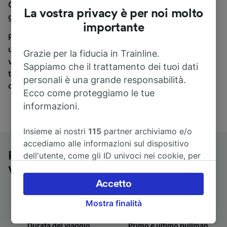
Garmisch-Partenkirchen a Venezia, sei nel posto
La vostra privacy è per noi molto
giusto.
importante
Per trovare i biglietti dei pullman, è sufficiente avviare
una ricerca in alto, e compareremo i tempi e i costi del
Grazie per la fiducia in Trainline.
viaggio in treno e in pullman. Con Trainline puoi
Sappiamo che il trattamento dei tuoi dati
trovare i biglietti per viaggiare con oltre 170
personali è una grande responsabilità.
compagnie ferroviarie e dei pullman.
Ecco come proteggiamo le tue
informazioni.
Insieme ai nostri
115
partner archiviamo e/o
accediamo alle informazioni sul dispositivo
Pullman da Garmisch-Partenkirchen a
dell'utente, come gli ID univoci nei cookie, per
il trattamento dei dati personali. È possibile
Venezia
accettare o gestire le proprie scelte facendo
Accetto
clic di seguito, tra cui il proprio diritto di
Mostra finalità
opporsi sulla base di un interesse legittimo o
comunque in qualsiasi momento nella pagina
Durata del viaggio
Primo e ultimo pullman