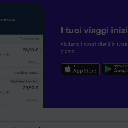
I tuoi viaggi ini
Aiutiamo i nostri clienti in tut
giorno.