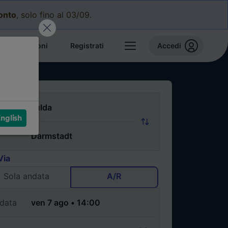
conto
, solo fino al 03/09.
e prenotazioni
Registrati
Accedi
nglish
Via
Sola andata
A/R
data