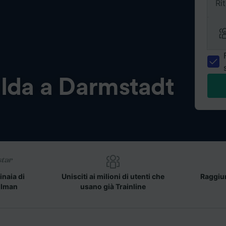
Ri
lda a Darmstadt
inaia di
Unisciti ai milioni di utenti che
Raggiun
llman
usano già Trainline