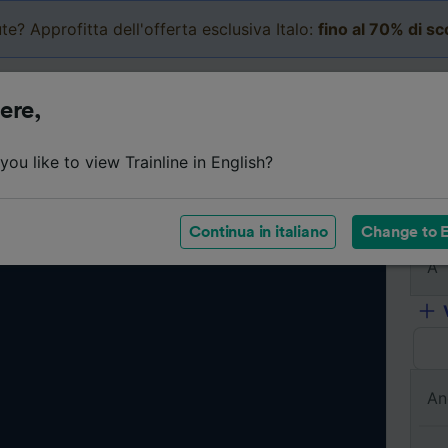
te? Approfitta dell'offerta esclusiva Italo:
fino al 70% di s
Business
Carrello
Le mi
ere,
ou like to view Trainline in English?
Da
Continua in italiano
Change to E
A
An