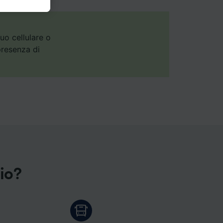
ulla base
agina
ostri
tuo cellulare o
n
presenza di
enso per
annunci,
gio?