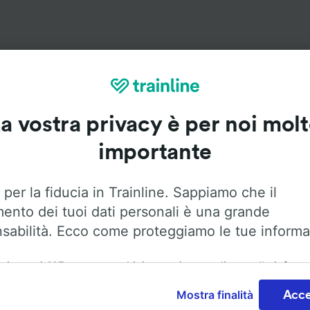
Servizi a bordo
a vostra privacy è per noi mol
e da Fulda a Darmstadt con
Flixbus
. Utilizza le opzioni qui s
importante
maggiori informazioni sui servizi a bordo.
 per la fiducia in Trainline. Sappiamo che il
mento dei tuoi dati personali è una grande
sabilità. Ecco come proteggiamo le tue informa
Aria condizionata
Accesso disabili
Bagagli
ai nostri
115
partner archiviamo e/o accediamo alle inform
ositivo dell'utente, come gli ID univoci nei cookie, per il
Mostra finalità
Acce
nto dei dati personali. È possibile accettare o gestire le pr