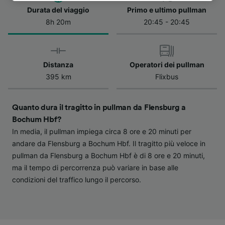
dell'informativa sulla privacy. Queste scelte
Durata del viaggio
Primo e ultimo pullman
verranno segnalate ai nostri partner e non
8h 20m
20:45 - 20:45
influenzeranno i dati sulla navigazione. I tuoi
dati non verranno usati a scopi di
tracciamento se non ci hai fornito il consenso
Distanza
Operatori dei pullman
per farlo.
395 km
Flixbus
Noi e i nostri partner trattiamo i dati per
fornire:
Quanto dura il tragitto in pullman da Flensburg a
Utilizzare dati di geolocalizzazione precisi.
Scansione attiva delle caratteristiche del
Bochum Hbf?
dispositivo ai fini dell’identificazione.
In media, il pullman impiega circa 8 ore e 20 minuti per
Archiviare informazioni su dispositivo e/o
andare da Flensburg a Bochum Hbf. Il tragitto più veloce in
accedervi. Pubblicità e contenuti
pullman da Flensburg a Bochum Hbf è di 8 ore e 20 minuti,
personalizzati, misurazione delle prestazioni
ma il tempo di percorrenza può variare in base alle
dei contenuti e degli annunci, ricerche sul
pubblico, sviluppo di servizi.
condizioni del traffico lungo il percorso.
Elenco dei partner (fornitori)