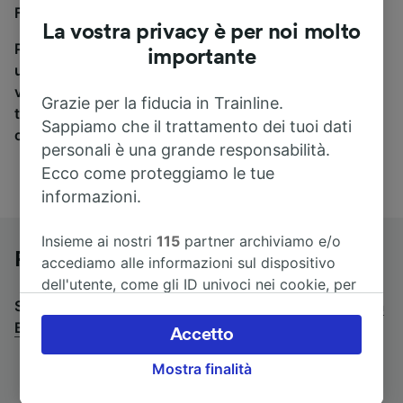
Flensburg a Bochum Hbf, sei nel posto giusto.
La vostra privacy è per noi molto
Per trovare i biglietti dei pullman, è sufficiente avviare
importante
una ricerca in alto, e compareremo i tempi e i costi del
viaggio in treno e in pullman. Con Trainline puoi
Grazie per la fiducia in Trainline.
trovare i biglietti per viaggiare con oltre 170
Sappiamo che il trattamento dei tuoi dati
compagnie ferroviarie e dei pullman.
personali è una grande responsabilità.
Ecco come proteggiamo le tue
informazioni.
Insieme ai nostri
115
partner archiviamo e/o
Pullman da Flensburg a Bochum Hbf
accediamo alle informazioni sul dispositivo
dell'utente, come gli ID univoci nei cookie, per
Stai cercando un viaggio di ritorno? Vai su
il trattamento dei dati personali. È possibile
pullman da
Bochum Hbf a Flensburg
accettare o gestire le proprie scelte facendo
.
Accetto
clic di seguito, tra cui il proprio diritto di
Mostra finalità
opporsi sulla base di un interesse legittimo o
comunque in qualsiasi momento nella pagina