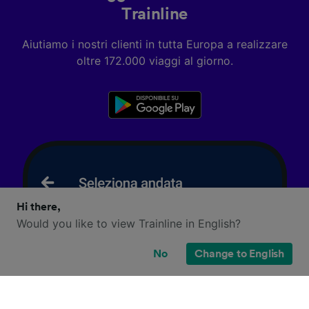
Trainline
Aiutiamo i nostri clienti in tutta Europa a realizzare
oltre 172.000 viaggi al giorno.
Hi there,
Would you like to view Trainline in English?
No
Change to English