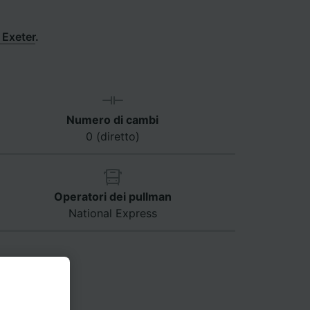
 Exeter
.
Numero di cambi
0 (diretto)
Operatori dei pullman
National Express
st Hill. Il
a il tempo di