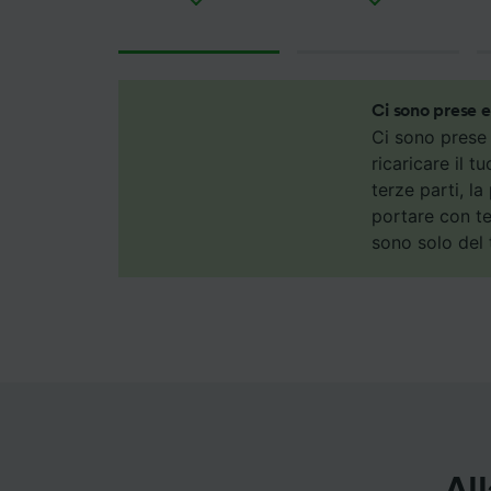
Noi e i 
Utilizza
caratter
informaz
personal
Ci sono prese e
ricerche
Ci sono prese 
ricaricare il t
Elenco d
terze parti, l
portare con te
sono solo del 