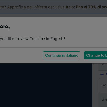
te? Approfitta dell'offerta esclusiva Italo:
fino al 70% di s
Business
Carrello
Le mi
ere,
ou like to view Trainline in English?
Da
Continua in italiano
Change to E
A
So
An