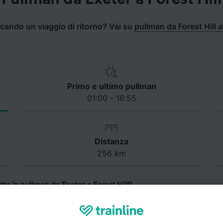
rcando un viaggio di ritorno? Vai su
pullman da Forest Hill a
Primo e ultimo pullman
01:00 - 16:55
Distanza
256 km
tto in pullman da Exeter a Forest Hill?
n impiega circa 4 ore e 50 minuti per andare da Exeter a Fore
 in pullman da Exeter a Forest Hill è di 4 ore e 15 minuti, m
riare in base alle condizioni del traffico lungo il percorso.