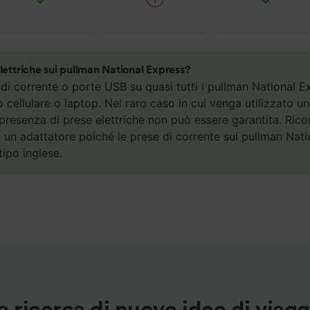
nostri partner trattiamo i dati per fornire:
re dati di geolocalizzazione precisi. Scansione attiva delle
istiche del dispositivo ai fini dell’identificazione. Archiviare
ioni su dispositivo e/o accedervi. Pubblicità e contenuti
izzati, misurazione delle prestazioni dei contenuti e degli 
lettriche sui pullman National Express?
 sul pubblico, sviluppo di servizi.
di corrente o porte USB su quasi tutti i pullman National E
uo cellulare o laptop. Nel raro caso in cui venga utilizzato u
ei partner (fornitori)
a presenza di prese elettriche non può essere garantita. Rico
 un adattatore poiché le prese di corrente sui pullman Nat
tipo inglese.