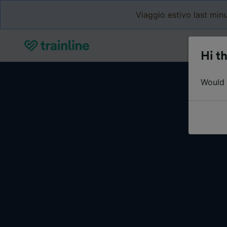
Viaggio estivo last minu
Hi th
Would y