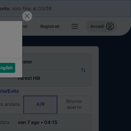
conto
, solo fino al 03/09.
e prenotazioni
Registrati
Accedi
nglish
Via/Evita
Ritorno
la andata
A/R
aperto
data