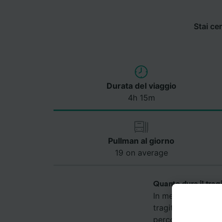
Stai ce
Durata del viaggio
4h 15m
Pullman al giorno
19 on average
Quanto dura il tragi
In media, il pullma
tragitto più veloce
percorrenza può va