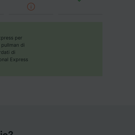
annunci,
xpress per
n pullman di
rdati di
ional Express