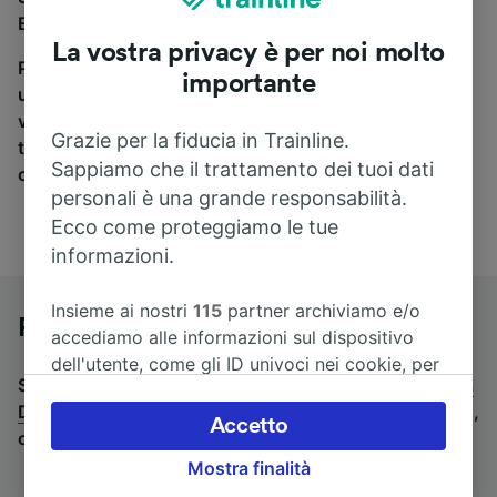
Eindhoven a Dortmund, sei nel posto giusto.
La vostra privacy è per noi molto
Per trovare i biglietti dei pullman, è sufficiente avviare
importante
una ricerca in alto, e compareremo i tempi e i costi del
viaggio in treno e in pullman. Con Trainline puoi
Grazie per la fiducia in Trainline.
trovare i biglietti per viaggiare con oltre 170
Sappiamo che il trattamento dei tuoi dati
compagnie ferroviarie e dei pullman.
personali è una grande responsabilità.
Ecco come proteggiamo le tue
informazioni.
Insieme ai nostri
115
partner archiviamo e/o
Pullman da Eindhoven a Dortmund
accediamo alle informazioni sul dispositivo
dell'utente, come gli ID univoci nei cookie, per
Stai cercando un viaggio di ritorno? Vai su
pullman da
il trattamento dei dati personali. È possibile
Dortmund a Eindhoven
.
Se preferisci prendere il treno,
accettare o gestire le proprie scelte facendo
Accetto
consulta la pagina
treni da Eindhoven a Dortmund
.
clic di seguito, tra cui il proprio diritto di
Mostra finalità
opporsi sulla base di un interesse legittimo o