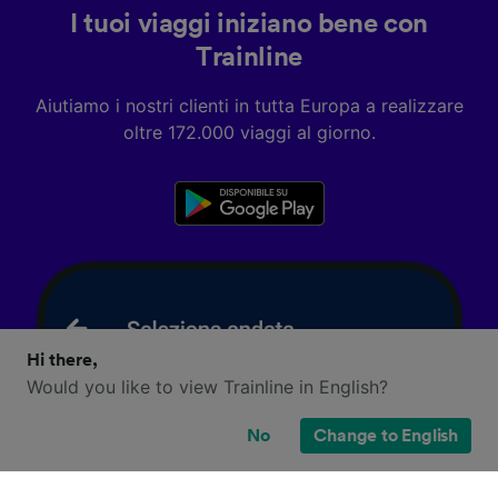
I tuoi viaggi iniziano bene con
Trainline
Aiutiamo i nostri clienti in tutta Europa a realizzare
oltre 172.000 viaggi al giorno.
Hi there,
Would you like to view Trainline in English?
No
Change to English