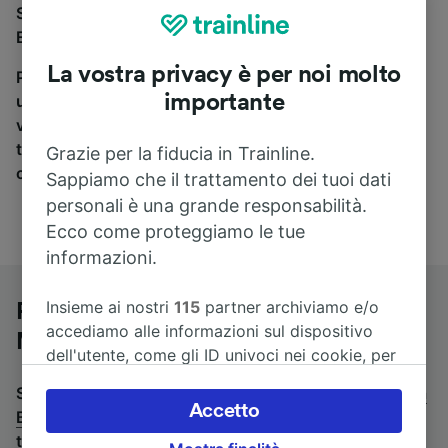
Se stai cercando un pullman per viaggiare da
Eindhoven a Bruxelles-Midi, sei nel posto giusto.
La vostra privacy è per noi molto
Per trovare i biglietti dei pullman, è sufficiente avviare
importante
una ricerca in alto, e compareremo i tempi e i costi del
viaggio in treno e in pullman. Con Trainline puoi
trovare i biglietti per viaggiare con oltre 170
Grazie per la fiducia in Trainline.
compagnie ferroviarie e dei pullman.
Sappiamo che il trattamento dei tuoi dati
personali è una grande responsabilità.
Ecco come proteggiamo le tue
informazioni.
Insieme ai nostri
115
partner archiviamo e/o
Pullman da Eindhoven a Bruxelles-
accediamo alle informazioni sul dispositivo
Midi
dell'utente, come gli ID univoci nei cookie, per
il trattamento dei dati personali. È possibile
Stai cercando un viaggio di ritorno? Vai su
pullman da
accettare o gestire le proprie scelte facendo
Accetto
Bruxelles-Midi a Eindhoven
.
Se preferisci prendere il
clic di seguito, tra cui il proprio diritto di
treno, consulta la pagina
treni da Eindhoven a