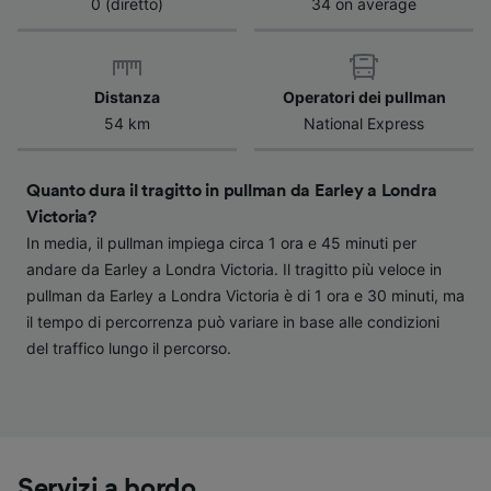
0 (diretto)
34 on average
dispositivo ai fini dell’identificazione.
Archiviare informazioni su dispositivo e/o
accedervi. Pubblicità e contenuti
personalizzati, misurazione delle prestazioni
dei contenuti e degli annunci, ricerche sul
Distanza
Operatori dei pullman
pubblico, sviluppo di servizi.
54 km
National Express
Elenco dei partner (fornitori)
Quanto dura il tragitto in pullman da Earley a Londra
Victoria?
In media, il pullman impiega circa 1 ora e 45 minuti per
andare da Earley a Londra Victoria. Il tragitto più veloce in
pullman da Earley a Londra Victoria è di 1 ora e 30 minuti, ma
il tempo di percorrenza può variare in base alle condizioni
del traffico lungo il percorso.
Servizi a bordo