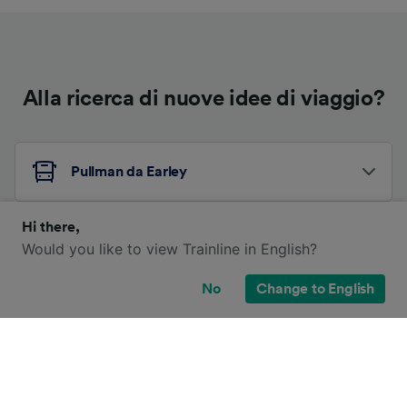
Alla ricerca di nuove idee di viaggio?
Pullman da Earley
Hi there,
Pullman da Londra Victoria
Would you like to view Trainline in English?
No
Change to English
Altri itinerari in pullman