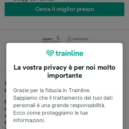
Cerca il miglior prezzo
Compara le offerte di centinaia di compagnie di treni e
pullman
La vostra privacy è per noi molto
importante
Se stai cercando un pullman per viaggiare da Earley a
Londra Victoria, sei nel posto giusto.
Grazie per la fiducia in Trainline.
Sappiamo che il trattamento dei tuoi dati
Per trovare i biglietti dei pullman, è sufficiente avviare
personali è una grande responsabilità.
una ricerca in alto, e compareremo i tempi e i costi del
Ecco come proteggiamo le tue
viaggio in treno e in pullman. Con Trainline puoi
informazioni.
trovare i biglietti per viaggiare con oltre 170