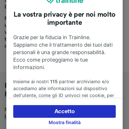
Düsseldorf Hbf a Lille-Flandres, sei nel posto giusto.
La vostra privacy è per noi molto
Per trovare i biglietti dei pullman, è sufficiente avviare
importante
una ricerca in alto, e compareremo i tempi e i costi del
viaggio in treno e in pullman. Con Trainline puoi
Grazie per la fiducia in Trainline.
trovare i biglietti per viaggiare con oltre 170
Sappiamo che il trattamento dei tuoi dati
compagnie ferroviarie e dei pullman.
personali è una grande responsabilità.
Ecco come proteggiamo le tue
informazioni.
Insieme ai nostri
115
partner archiviamo e/o
Pullman da Düsseldorf Hbf a Lille-
accediamo alle informazioni sul dispositivo
Flandres
dell'utente, come gli ID univoci nei cookie, per
il trattamento dei dati personali. È possibile
Stai cercando un viaggio di ritorno? Vai su
accettare o gestire le proprie scelte facendo
pullman da
Accetto
Lille-Flandres a Düsseldorf Hbf
clic di seguito, tra cui il proprio diritto di
.
Mostra finalità
opporsi sulla base di un interesse legittimo o