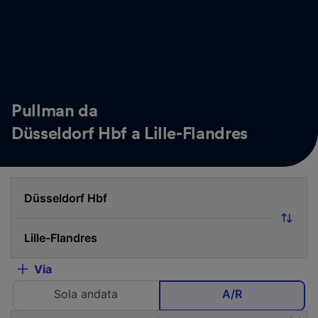
Pullman da
Düsseldorf Hbf a Lille-Flandres
Via
Sola andata
A/R