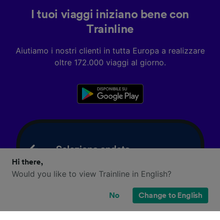
I tuoi viaggi iniziano bene con
Trainline
Aiutiamo i nostri clienti in tutta Europa a realizzare
oltre 172.000 viaggi al giorno.
Hi there,
Would you like to view Trainline in English?
No
Change to English