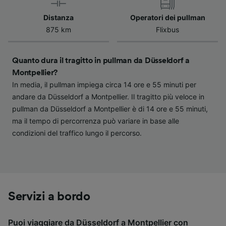
verranno segnalate ai nostri partner e non
influenzeranno i dati sulla navigazione. I tuoi
Distanza
Operatori dei pullman
dati non verranno usati a scopi di
875 km
Flixbus
tracciamento se non ci hai fornito il consenso
per farlo.
Quanto dura il tragitto in pullman da Düsseldorf a
Noi e i nostri partner trattiamo i dati per
Montpellier?
fornire:
In media, il pullman impiega circa 14 ore e 55 minuti per
Utilizzare dati di geolocalizzazione precisi.
andare da Düsseldorf a Montpellier. Il tragitto più veloce in
Scansione attiva delle caratteristiche del
pullman da Düsseldorf a Montpellier è di 14 ore e 55 minuti,
dispositivo ai fini dell’identificazione.
ma il tempo di percorrenza può variare in base alle
Archiviare informazioni su dispositivo e/o
accedervi. Pubblicità e contenuti
condizioni del traffico lungo il percorso.
personalizzati, misurazione delle prestazioni
dei contenuti e degli annunci, ricerche sul
pubblico, sviluppo di servizi.
Elenco dei partner (fornitori)
Servizi a bordo
Puoi viaggiare da Düsseldorf a Montpellier con