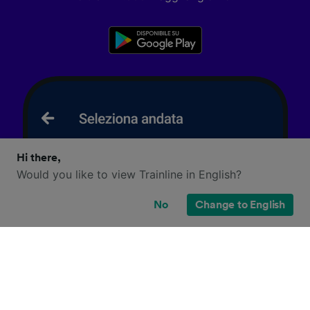
Hi there,
Would you like to view Trainline in English?
No
Change to English