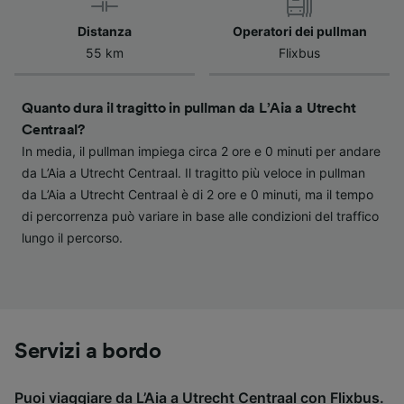
verranno segnalate ai nostri partner e non
influenzeranno i dati sulla navigazione. I tuoi
Distanza
Operatori dei pullman
dati non verranno usati a scopi di
55 km
Flixbus
tracciamento se non ci hai fornito il consenso
per farlo.
Quanto dura il tragitto in pullman da L’Aia a Utrecht
Noi e i nostri partner trattiamo i dati per
Centraal?
fornire:
In media, il pullman impiega circa 2 ore e 0 minuti per andare
Utilizzare dati di geolocalizzazione precisi.
da L’Aia a Utrecht Centraal. Il tragitto più veloce in pullman
Scansione attiva delle caratteristiche del
da L’Aia a Utrecht Centraal è di 2 ore e 0 minuti, ma il tempo
dispositivo ai fini dell’identificazione.
di percorrenza può variare in base alle condizioni del traffico
Archiviare informazioni su dispositivo e/o
accedervi. Pubblicità e contenuti
lungo il percorso.
personalizzati, misurazione delle prestazioni
dei contenuti e degli annunci, ricerche sul
pubblico, sviluppo di servizi.
Elenco dei partner (fornitori)
Servizi a bordo
Puoi viaggiare da L’Aia a Utrecht Centraal con
Flixbus
.