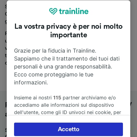
Se stai cercando un pullman per viaggiare da
Champagne-Ardenne TGV a Épinal, sei nel posto
giusto.
La vostra privacy è per noi molto
Per trovare i biglietti dei pullman, è sufficiente avviare
importante
una ricerca in alto, e compareremo i tempi e i costi del
viaggio in treno e in pullman. Con Trainline puoi
Grazie per la fiducia in Trainline.
trovare i biglietti per viaggiare con oltre 170
Sappiamo che il trattamento dei tuoi dati
compagnie ferroviarie e dei pullman.
personali è una grande responsabilità.
Ecco come proteggiamo le tue
informazioni.
Insieme ai nostri
115
partner archiviamo e/o
Pullman da Champagne-Ardenne TGV
accediamo alle informazioni sul dispositivo
dell'utente, come gli ID univoci nei cookie, per
a Épinal
il trattamento dei dati personali. È possibile
accettare o gestire le proprie scelte facendo
Accetto
Stai cercando un viaggio di ritorno? Vai su
pullman da
clic di seguito, tra cui il proprio diritto di