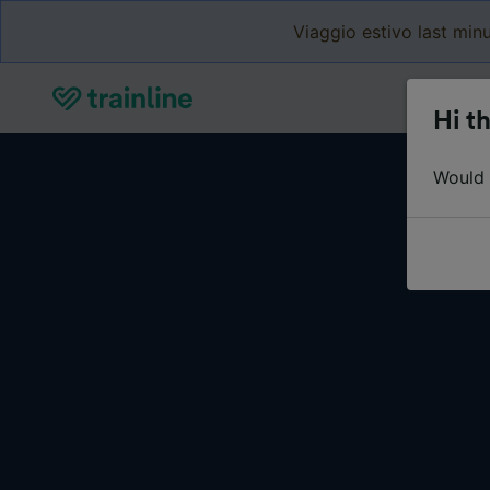
Viaggio estivo last minu
Hi th
Would y