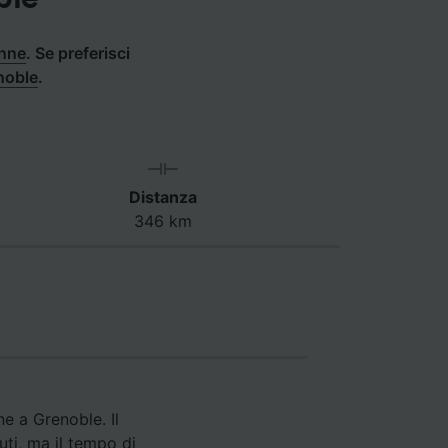
onne
.
Se preferisci
noble
.
Distanza
346 km
e a Grenoble. Il
ti, ma il tempo di