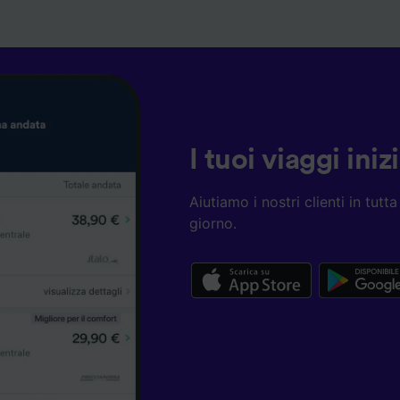
I tuoi viaggi ini
Aiutiamo i nostri clienti in tut
giorno.