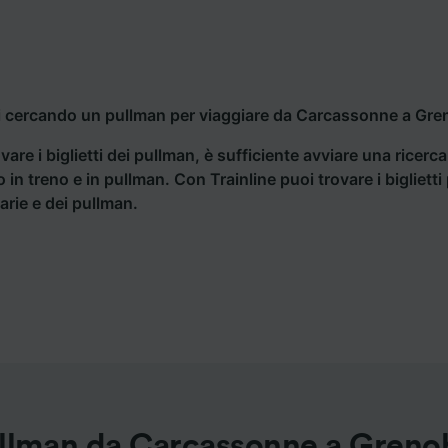
i cercando un pullman per viaggiare da Carcassonne a Greno
vare i biglietti dei pullman, è sufficiente avviare una ricerc
o in treno e in pullman. Con Trainline puoi trovare i bigliet
iarie e dei pullman.
llman da Carcassonne a Greno