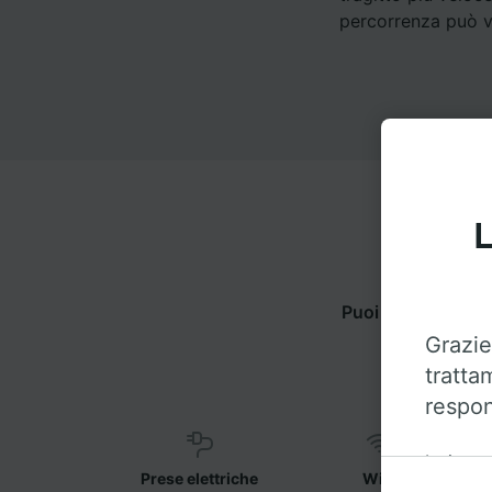
percorrenza può va
L
Puoi viaggiare d
Grazie
tratta
respon
Insieme 
Prese elettriche
WiFi
sul disp