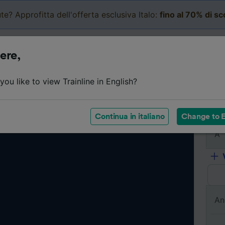
te? Approfitta dell'offerta esclusiva Italo:
fino al 70% di s
Business
Carrello
Le mi
ere,
ou like to view Trainline in English?
Da
Continua in italiano
Change to E
A
An