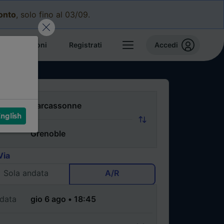
conto
, solo fino al 03/09.
e prenotazioni
Registrati
Accedi
nglish
Via
Sola andata
A/R
data