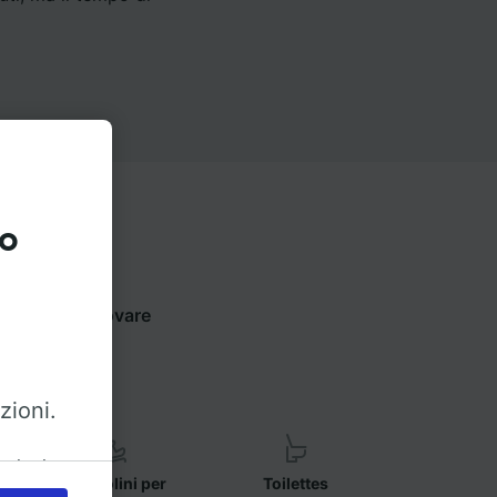
to
ui sotto per trovare
zioni.
azioni
Seggiolini per
Toilettes