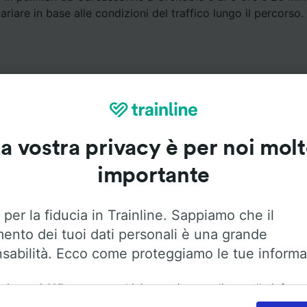
riare in base alle condizioni del traffico lungo il percorso.
a vostra privacy è per noi mol
Servizi a bordo
importante
a Carcassonne a Grenoble con
Flixbus
. Utilizza le opzioni q
maggiori informazioni sui servizi a bordo.
 per la fiducia in Trainline. Sappiamo che il
mento dei tuoi dati personali è una grande
sabilità. Ecco come proteggiamo le tue informa
ai nostri
115
partner archiviamo e/o accediamo alle inform
Aria condizionata
Accesso disabili
Bagagli
ositivo dell'utente, come gli ID univoci nei cookie, per il