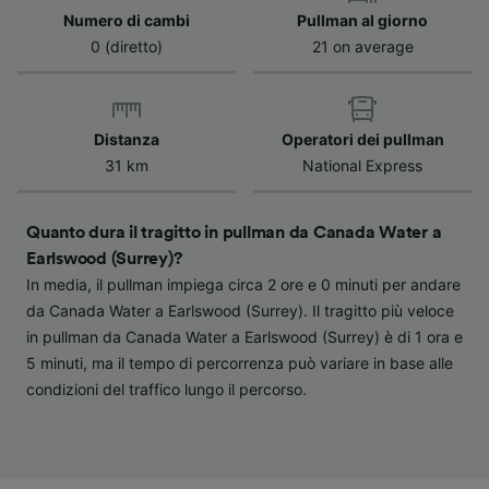
Scansione attiva delle caratteristiche del
Numero di cambi
Pullman al giorno
dispositivo ai fini dell’identificazione.
0 (diretto)
21 on average
Archiviare informazioni su dispositivo e/o
accedervi. Pubblicità e contenuti
personalizzati, misurazione delle prestazioni
dei contenuti e degli annunci, ricerche sul
pubblico, sviluppo di servizi.
Distanza
Operatori dei pullman
31 km
National Express
Elenco dei partner (fornitori)
Quanto dura il tragitto in pullman da Canada Water a
Earlswood (Surrey)?
In media, il pullman impiega circa 2 ore e 0 minuti per andare
da Canada Water a Earlswood (Surrey). Il tragitto più veloce
in pullman da Canada Water a Earlswood (Surrey) è di 1 ora e
5 minuti, ma il tempo di percorrenza può variare in base alle
condizioni del traffico lungo il percorso.