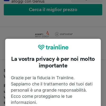
alloggi con Genius
Cerca il miglior prezzo
Compara le offerte di centinaia di compagnie di treni e
pullman
La vostra privacy è per noi molto
importante
Se stai cercando un pullman per viaggiare da Canada
Water a Earlswood (Surrey), sei nel posto giusto.
Grazie per la fiducia in Trainline.
Sappiamo che il trattamento dei tuoi dati
Per trovare i biglietti dei pullman, è sufficiente avviare
personali è una grande responsabilità.
una ricerca in alto, e compareremo i tempi e i costi del
Ecco come proteggiamo le tue
viaggio in treno e in pullman. Con Trainline puoi
informazioni.
trovare i biglietti per viaggiare con oltre 170