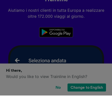
Aiutiamo i nostri clienti in tutta Europa a realizzare
oltre 172.000 viaggi al giorno.
Hi there,
Would you like to view Trainline in English?
No
Change to English