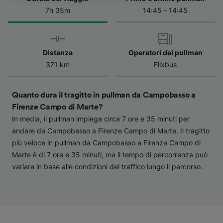
dell'informativa sulla privacy. Queste scelte
7h 35m
14:45 - 14:45
verranno segnalate ai nostri partner e non
influenzeranno i dati sulla navigazione. I tuoi
dati non verranno usati a scopi di
tracciamento se non ci hai fornito il consenso
Distanza
Operatori dei pullman
per farlo.
371 km
Flixbus
Noi e i nostri partner trattiamo i dati per
fornire:
Quanto dura il tragitto in pullman da Campobasso a
Utilizzare dati di geolocalizzazione precisi.
Firenze Campo di Marte?
Scansione attiva delle caratteristiche del
In media, il pullman impiega circa 7 ore e 35 minuti per
dispositivo ai fini dell’identificazione.
andare da Campobasso a Firenze Campo di Marte. Il tragitto
Archiviare informazioni su dispositivo e/o
più veloce in pullman da Campobasso a Firenze Campo di
accedervi. Pubblicità e contenuti
personalizzati, misurazione delle prestazioni
Marte è di 7 ore e 35 minuti, ma il tempo di percorrenza può
dei contenuti e degli annunci, ricerche sul
variare in base alle condizioni del traffico lungo il percorso.
pubblico, sviluppo di servizi.
Elenco dei partner (fornitori)