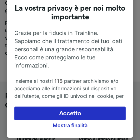
Campobasso a Firenze Campo di Marte, sei nel posto
La vostra privacy è per noi molto
giusto.
importante
Per trovare i biglietti dei pullman, è sufficiente avviare
una ricerca in alto, e compareremo i tempi e i costi del
Grazie per la fiducia in Trainline.
viaggio in treno e in pullman. Con Trainline puoi
Sappiamo che il trattamento dei tuoi dati
trovare i biglietti per viaggiare con oltre 170
personali è una grande responsabilità.
compagnie ferroviarie e dei pullman.
Ecco come proteggiamo le tue
informazioni.
Insieme ai nostri
115
partner archiviamo e/o
accediamo alle informazioni sul dispositivo
Pullman da Campobasso a Firenze
dell'utente, come gli ID univoci nei cookie, per
il trattamento dei dati personali. È possibile
Campo di Marte
accettare o gestire le proprie scelte facendo
Accetto
clic di seguito, tra cui il proprio diritto di
Mostra finalità
opporsi sulla base di un interesse legittimo o
comunque in qualsiasi momento nella pagina
Durata del viaggio
Primo e ultimo pullman