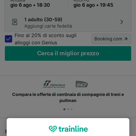
1 adulto (30-59)
Aggiungi carte fedeltà
Fino al 20% di sconto sugli
Booking.com
alloggi con Genius
Cerca il miglior prezzo
Compara le offerte di centinaia di compagnie di treni e
pullman
Se stai cercando un pullman per viaggiare da