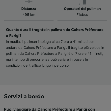
verranno segnalate ai nostri partner e non
influenzeranno i dati sulla navigazione. I tuoi
Distanza
Operatori dei pullman
dati non verranno usati a scopi di
495 km
Flixbus
tracciamento se non ci hai fornito il consenso
per farlo.
Quanto dura il tragitto in pullman da Cahors Préfecture
Noi e i nostri partner trattiamo i dati per
a Parigi?
fornire:
In media, il pullman impiega circa 7 ore e 41 minuti per
Utilizzare dati di geolocalizzazione precisi.
andare da Cahors Préfecture a Parigi. Il tragitto più veloce in
Scansione attiva delle caratteristiche del
pullman da Cahors Préfecture a Parigi è di 7 ore e 41 minuti,
dispositivo ai fini dell’identificazione.
ma il tempo di percorrenza può variare in base alle
Archiviare informazioni su dispositivo e/o
accedervi. Pubblicità e contenuti
condizioni del traffico lungo il percorso.
personalizzati, misurazione delle prestazioni
dei contenuti e degli annunci, ricerche sul
pubblico, sviluppo di servizi.
Elenco dei partner (fornitori)
Servizi a bordo
Puoi viaggiare da Cahors Préfecture a Parigi con