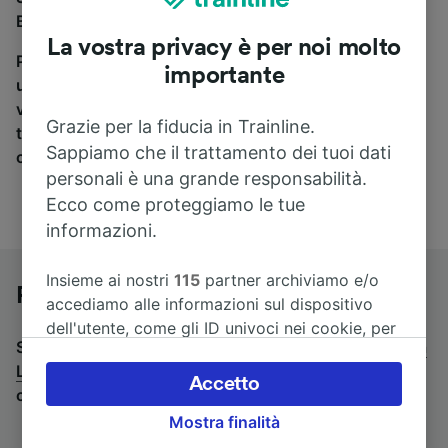
Budapest a Ljubljana, sei nel posto giusto.
La vostra privacy è per noi molto
Per trovare i biglietti dei pullman, è sufficiente avviare
importante
una ricerca in alto, e compareremo i tempi e i costi del
viaggio in treno e in pullman. Con Trainline puoi
Grazie per la fiducia in Trainline.
trovare i biglietti per viaggiare con oltre 170
Sappiamo che il trattamento dei tuoi dati
compagnie ferroviarie e dei pullman.
personali è una grande responsabilità.
Ecco come proteggiamo le tue
informazioni.
Insieme ai nostri
115
partner archiviamo e/o
Pullman da Budapest a Ljubljana
accediamo alle informazioni sul dispositivo
dell'utente, come gli ID univoci nei cookie, per
Stai cercando un viaggio di ritorno? Vai su
pullman da
il trattamento dei dati personali. È possibile
Ljubljana a Budapest
.
Se preferisci prendere il treno,
accettare o gestire le proprie scelte facendo
Accetto
consulta la pagina
treni da Budapest a Ljubljana
.
clic di seguito, tra cui il proprio diritto di
Mostra finalità
opporsi sulla base di un interesse legittimo o