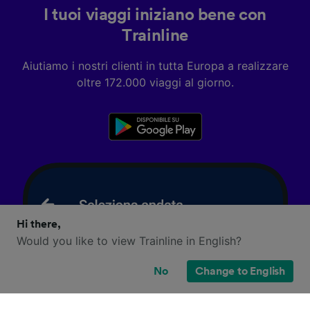
I tuoi viaggi iniziano bene con
Trainline
Aiutiamo i nostri clienti in tutta Europa a realizzare
oltre 172.000 viaggi al giorno.
Hi there,
Would you like to view Trainline in English?
No
Change to English