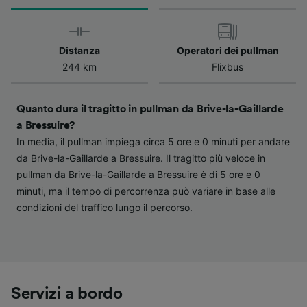
verranno segnalate ai nostri partner e non
influenzeranno i dati sulla navigazione. I tuoi
dati non verranno usati a scopi di
Distanza
Operatori dei pullman
tracciamento se non ci hai fornito il consenso
244 km
Flixbus
per farlo.
Noi e i nostri partner trattiamo i dati per
Quanto dura il tragitto in pullman da Brive-la-Gaillarde
fornire:
a Bressuire?
Utilizzare dati di geolocalizzazione precisi.
In media, il pullman impiega circa 5 ore e 0 minuti per andare
Scansione attiva delle caratteristiche del
da Brive-la-Gaillarde a Bressuire. Il tragitto più veloce in
dispositivo ai fini dell’identificazione.
pullman da Brive-la-Gaillarde a Bressuire è di 5 ore e 0
Archiviare informazioni su dispositivo e/o
accedervi. Pubblicità e contenuti
minuti, ma il tempo di percorrenza può variare in base alle
personalizzati, misurazione delle prestazioni
condizioni del traffico lungo il percorso.
dei contenuti e degli annunci, ricerche sul
pubblico, sviluppo di servizi.
Elenco dei partner (fornitori)
Servizi a bordo