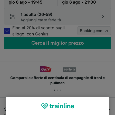
1 adulto (26-59)
Aggiungi carte fedeltà
Fino al 20% di sconto sugli
Booking.com
alloggi con Genius
Cerca il miglior prezzo
Compara le offerte di centinaia di compagnie di treni e
pullman
Se stai cercando un pullman per viaggiare da Brive-la-