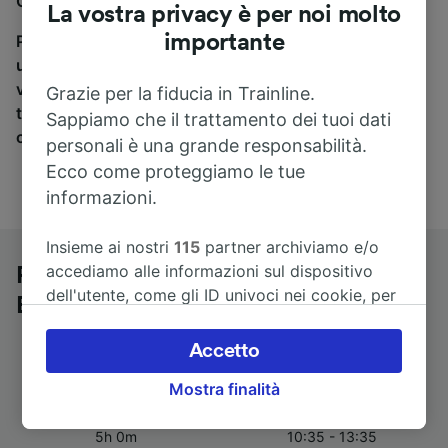
Gaillarde a Bressuire, sei nel posto giusto.
La vostra privacy è per noi molto
importante
Per trovare i biglietti dei pullman, è sufficiente avviare
una ricerca in alto, e compareremo i tempi e i costi del
viaggio in treno e in pullman. Con Trainline puoi
Grazie per la fiducia in Trainline.
trovare i biglietti per viaggiare con oltre 170
Sappiamo che il trattamento dei tuoi dati
compagnie ferroviarie e dei pullman.
personali è una grande responsabilità.
Ecco come proteggiamo le tue
informazioni.
Insieme ai nostri
115
partner archiviamo e/o
accediamo alle informazioni sul dispositivo
Pullman da Brive-la-Gaillarde a
dell'utente, come gli ID univoci nei cookie, per
Bressuire
il trattamento dei dati personali. È possibile
accettare o gestire le proprie scelte facendo
Accetto
clic di seguito, tra cui il proprio diritto di
Mostra finalità
opporsi sulla base di un interesse legittimo o
Durata del viaggio
Primo e ultimo pullman
comunque in qualsiasi momento nella pagina
5h 0m
10:35 - 13:35
dell'informativa sulla privacy. Queste scelte