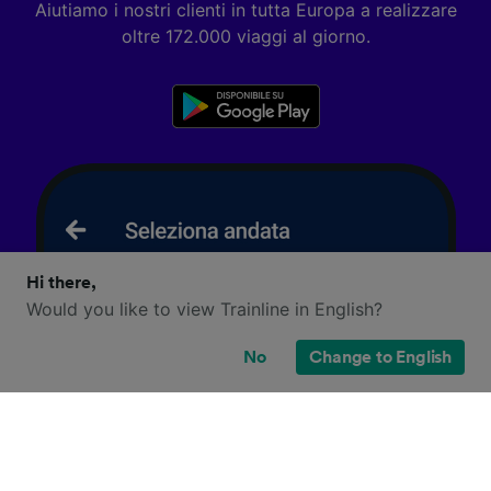
Aiutiamo i nostri clienti in tutta Europa a realizzare
oltre 172.000 viaggi al giorno.
Hi there,
Would you like to view Trainline in English?
No
Change to English