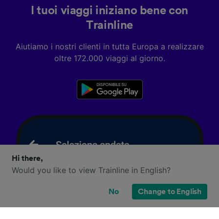
I tuoi viaggi iniziano bene con
Trainline
Aiutiamo i nostri clienti in tutta Europa a realizzare
oltre 172.000 viaggi al giorno.
Hi there,
Would you like to view Trainline in English?
No
Change to English