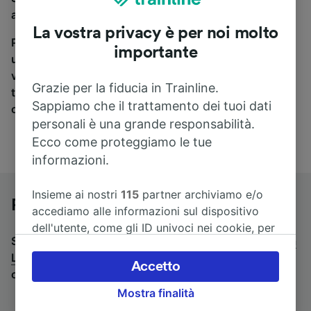
a Lindau Hbf, sei nel posto giusto.
La vostra privacy è per noi molto
Per trovare i biglietti dei pullman, è sufficiente avviare
importante
una ricerca in alto, e compareremo i tempi e i costi del
viaggio in treno e in pullman. Con Trainline puoi
Grazie per la fiducia in Trainline.
trovare i biglietti per viaggiare con oltre 170
Sappiamo che il trattamento dei tuoi dati
compagnie ferroviarie e dei pullman.
personali è una grande responsabilità.
Ecco come proteggiamo le tue
informazioni.
Insieme ai nostri
115
partner archiviamo e/o
Pullman da Bregenz a Lindau Hbf
accediamo alle informazioni sul dispositivo
dell'utente, come gli ID univoci nei cookie, per
Stai cercando un viaggio di ritorno? Vai su
pullman da
il trattamento dei dati personali. È possibile
Lindau Hbf a Bregenz
.
Se preferisci prendere il treno,
accettare o gestire le proprie scelte facendo
Accetto
consulta la pagina
treni da Bregenz a Lindau Hbf
.
clic di seguito, tra cui il proprio diritto di
Mostra finalità
opporsi sulla base di un interesse legittimo o