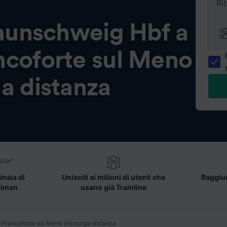
Ri
aunschweig Hbf a
ncoforte sul Meno
a distanza
inaia di
Unisciti ai milioni di utenti che
Raggiun
llman
usano già Trainline
 Francoforte sul Meno (m) lunga distanza