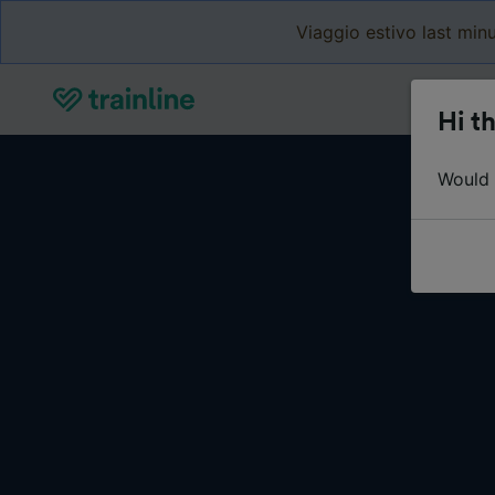
Viaggio estivo last minu
Hi th
Would y