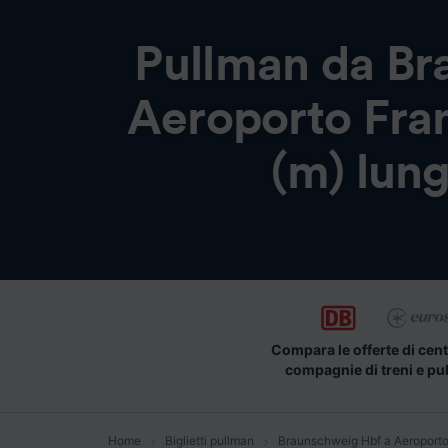
Pullman da
Br
Aeroporto Fra
(m) lung
Compara le offerte di cent
compagnie di treni e pu
Home
Biglietti pullman
Braunschweig Hbf a Aeroporto