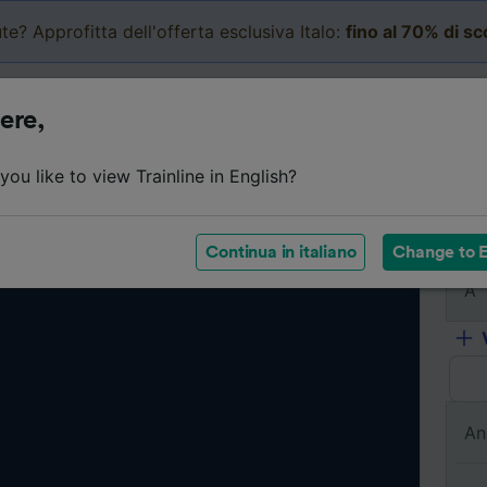
te? Approfitta dell'offerta esclusiva Italo:
fino al 70% di s
Business
Carrello
Le mi
ere,
ou like to view Trainline in English?
Da
Continua in italiano
Change to E
A
An