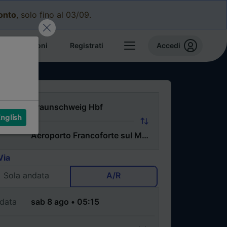
conto
, solo fino al 03/09.
e prenotazioni
Registrati
Accedi
nglish
Via
Sola andata
A/R
data