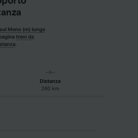
oporto
tanza
 sul Meno (m) lunga
a pagina
treni da
istanza
.
Distanza
280 km