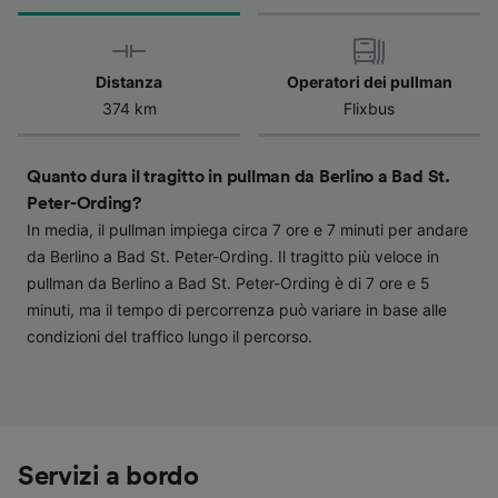
verranno segnalate ai nostri partner e non
influenzeranno i dati sulla navigazione. I tuoi
dati non verranno usati a scopi di
Distanza
Operatori dei pullman
tracciamento se non ci hai fornito il consenso
374 km
Flixbus
per farlo.
Noi e i nostri partner trattiamo i dati per
Quanto dura il tragitto in pullman da Berlino a Bad St.
fornire:
Peter-Ording?
Utilizzare dati di geolocalizzazione precisi.
In media, il pullman impiega circa 7 ore e 7 minuti per andare
Scansione attiva delle caratteristiche del
da Berlino a Bad St. Peter-Ording. Il tragitto più veloce in
dispositivo ai fini dell’identificazione.
pullman da Berlino a Bad St. Peter-Ording è di 7 ore e 5
Archiviare informazioni su dispositivo e/o
accedervi. Pubblicità e contenuti
minuti, ma il tempo di percorrenza può variare in base alle
personalizzati, misurazione delle prestazioni
condizioni del traffico lungo il percorso.
dei contenuti e degli annunci, ricerche sul
pubblico, sviluppo di servizi.
Elenco dei partner (fornitori)
Servizi a bordo