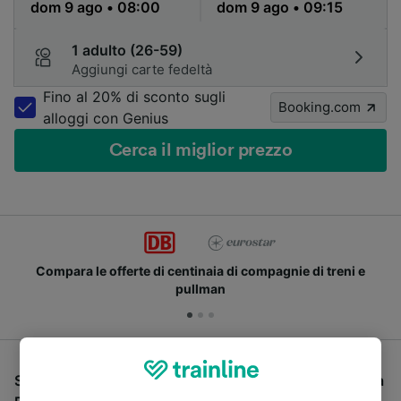
1 adulto (26-59)
Aggiungi carte fedeltà
Fino al 20% di sconto sugli
Booking.com
alloggi con Genius
Cerca il miglior prezzo
Compara le offerte di centinaia di compagnie di treni e
pullman
Se stai cercando un pullman per viaggiare da Berlino a