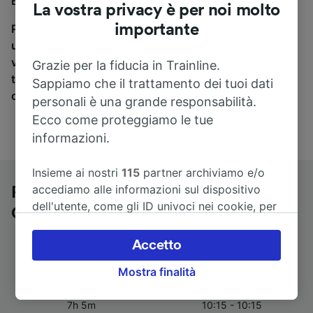
Bad St. Peter-Ording, sei nel posto giusto.
La vostra privacy è per noi molto
importante
Per trovare i biglietti dei pullman, è sufficiente avviare
una ricerca in alto, e compareremo i tempi e i costi del
viaggio in treno e in pullman. Con Trainline puoi
Grazie per la fiducia in Trainline.
trovare i biglietti per viaggiare con oltre 170
Sappiamo che il trattamento dei tuoi dati
compagnie ferroviarie e dei pullman.
personali è una grande responsabilità.
Ecco come proteggiamo le tue
informazioni.
Insieme ai nostri
115
partner archiviamo e/o
accediamo alle informazioni sul dispositivo
Pullman da Berlino a Bad St. Peter-
dell'utente, come gli ID univoci nei cookie, per
Ording
il trattamento dei dati personali. È possibile
accettare o gestire le proprie scelte facendo
Accetto
clic di seguito, tra cui il proprio diritto di
Mostra finalità
opporsi sulla base di un interesse legittimo o
Durata del viaggio
Primo e ultimo pullman
comunque in qualsiasi momento nella pagina
7h 5m
10:15 - 10:15
dell'informativa sulla privacy. Queste scelte