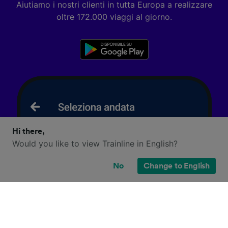
Aiutiamo i nostri clienti in tutta Europa a realizzare
oltre 172.000 viaggi al giorno.
Hi there,
Would you like to view Trainline in English?
No
Change to English