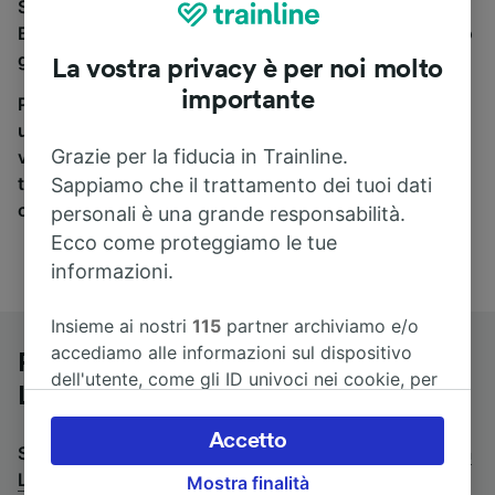
Se stai cercando un pullman per viaggiare da
Bellegarde-sur-Valserine a Lyon St-Paul, sei nel posto
giusto.
La vostra privacy è per noi molto
importante
Per trovare i biglietti dei pullman, è sufficiente avviare
una ricerca in alto, e compareremo i tempi e i costi del
Grazie per la fiducia in Trainline.
viaggio in treno e in pullman. Con Trainline puoi
trovare i biglietti per viaggiare con oltre 170
Sappiamo che il trattamento dei tuoi dati
compagnie ferroviarie e dei pullman.
personali è una grande responsabilità.
Ecco come proteggiamo le tue
informazioni.
Insieme ai nostri
115
partner archiviamo e/o
accediamo alle informazioni sul dispositivo
Pullman da Bellegarde-sur-Valserine a
dell'utente, come gli ID univoci nei cookie, per
Lyon St-Paul
il trattamento dei dati personali. È possibile
accettare o gestire le proprie scelte facendo
Accetto
Stai cercando un viaggio di ritorno? Vai su
pullman da
clic di seguito, tra cui il proprio diritto di
Lyon St-Paul a Bellegarde-sur-Valserine
.
Mostra finalità
opporsi sulla base di un interesse legittimo o