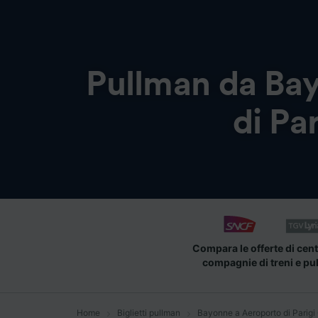
Pullman da
Bay
di Pa
Compara le offerte di cent
compagnie di treni e pu
Home
Biglietti pullman
Bayonne a Aeroporto di Parigi 