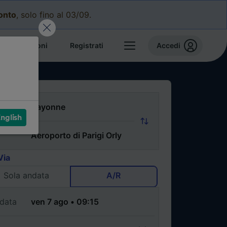
conto
, solo fino al 03/09.
e prenotazioni
Registrati
Accedi
nglish
Via
Sola andata
A/R
data