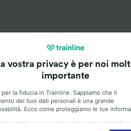
Servizi a bordo
a vostra privacy è per noi mol
Bayonne a Aeroporto di Parigi Orly con
Flixbus
. Utilizza le 
importante
trovare maggiori informazioni sui servizi a bordo.
 per la fiducia in Trainline. Sappiamo che il
mento dei tuoi dati personali è una grande
sabilità. Ecco come proteggiamo le tue informa
Aria condizionata
Accesso disabili
Bagagli
ai nostri
115
partner archiviamo e/o accediamo alle inform
ositivo dell'utente, come gli ID univoci nei cookie, per il