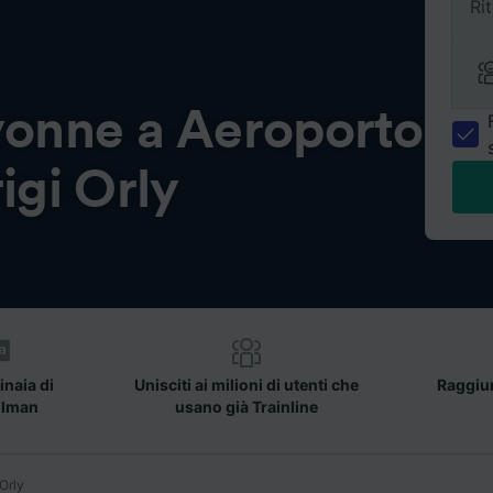
Ri
onne a Aeroporto
rigi Orly
inaia di
Unisciti ai milioni di utenti che
Raggiun
llman
usano già Trainline
Orly