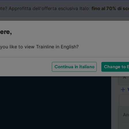
te? Approfitta dell'offerta esclusiva Italo:
fino al 70% di s
Business
Carrello
Le mi
ere,
ou like to view Trainline in English?
Da
Continua in italiano
Change to E
A
An