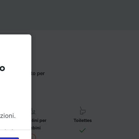
to
opzioni qui sotto per
zioni.
Seggiolini per
Toilettes
bambini
azioni