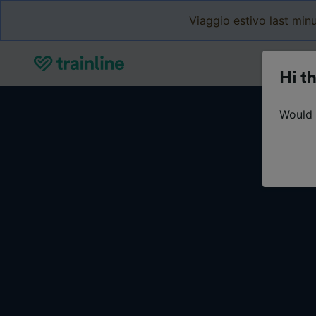
Viaggio estivo last minu
Hi th
Would y