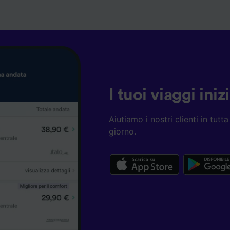
I tuoi viaggi ini
Aiutiamo i nostri clienti in tut
giorno.