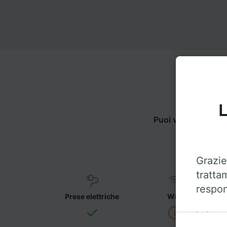
L
Puoi viaggiare da 
Grazie
tratta
respon
Prese elettriche
WiFi
Insieme 
sul disp