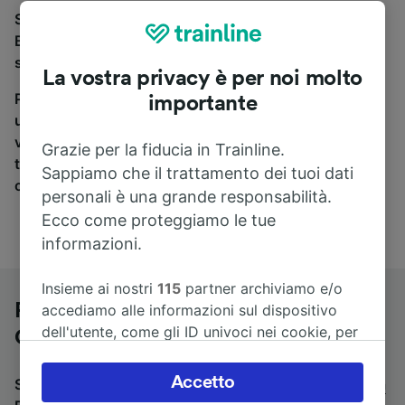
Se stai cercando un pullman per viaggiare da
Barcelona Plazça de Catalunya a Paris Gare de Lyon,
sei nel posto giusto.
La vostra privacy è per noi molto
Per trovare i biglietti dei pullman, è sufficiente avviare
importante
una ricerca in alto, e compareremo i tempi e i costi del
viaggio in treno e in pullman. Con Trainline puoi
Grazie per la fiducia in Trainline.
trovare i biglietti per viaggiare con oltre 170
Sappiamo che il trattamento dei tuoi dati
compagnie ferroviarie e dei pullman.
personali è una grande responsabilità.
Ecco come proteggiamo le tue
informazioni.
Insieme ai nostri
115
partner archiviamo e/o
Pullman da Barcelona Plazça de
accediamo alle informazioni sul dispositivo
dell'utente, come gli ID univoci nei cookie, per
Catalunya a Paris Gare de Lyon
il trattamento dei dati personali. È possibile
accettare o gestire le proprie scelte facendo
Accetto
Stai cercando un viaggio di ritorno? Vai su
pullman da
clic di seguito, tra cui il proprio diritto di