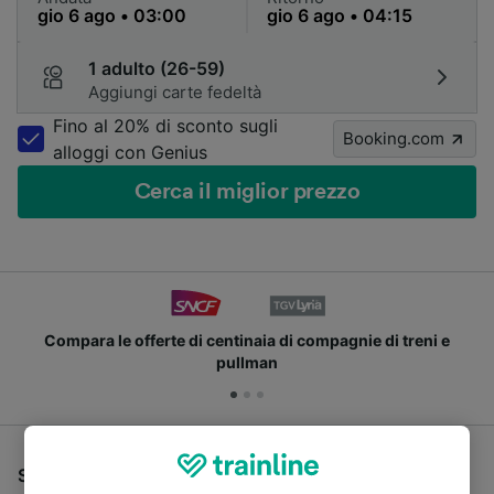
1 adulto (26-59)
Aggiungi carte fedeltà
Fino al 20% di sconto sugli
Booking.com
alloggi con Genius
Cerca il miglior prezzo
Compara le offerte di centinaia di compagnie di treni e
pullman
Se stai cercando un pullman per viaggiare da Annecy