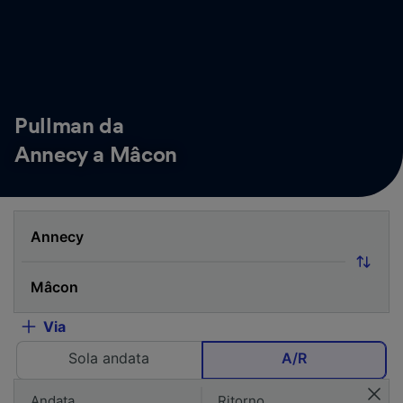
Pullman da
Annecy a Mâcon
Via
Sola andata
A/R
Andata
Ritorno