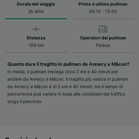
dell'informativa sulla privacy. Queste scelte
Durata del viaggio
Primo e ultimo pullman
verranno segnalate ai nostri partner e non
2h 40m
09:15 - 15:00
influenzeranno i dati sulla navigazione. I tuoi
dati non verranno usati a scopi di
tracciamento se non ci hai fornito il consenso
per farlo.
Distanza
Operatori dei pullman
109 km
Flixbus
Noi e i nostri partner trattiamo i dati per
fornire:
Utilizzare dati di geolocalizzazione precisi.
Quanto dura il tragitto in pullman da Annecy a Mâcon?
Scansione attiva delle caratteristiche del
In media, il pullman impiega circa 2 ore e 40 minuti per
dispositivo ai fini dell’identificazione.
andare da Annecy a Mâcon. Il tragitto più veloce in pullman
Archiviare informazioni su dispositivo e/o
da Annecy a Mâcon è di 2 ore e 40 minuti, ma il tempo di
accedervi. Pubblicità e contenuti
percorrenza può variare in base alle condizioni del traffico
personalizzati, misurazione delle prestazioni
dei contenuti e degli annunci, ricerche sul
lungo il percorso.
pubblico, sviluppo di servizi.
Elenco dei partner (fornitori)