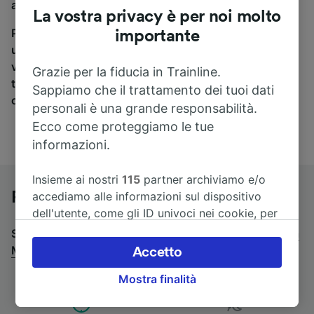
a Mâcon, sei nel posto giusto.
La vostra privacy è per noi molto
Per trovare i biglietti dei pullman, è sufficiente avviare
importante
una ricerca in alto, e compareremo i tempi e i costi del
viaggio in treno e in pullman. Con Trainline puoi
Grazie per la fiducia in Trainline.
trovare i biglietti per viaggiare con oltre 170
Sappiamo che il trattamento dei tuoi dati
compagnie ferroviarie e dei pullman.
personali è una grande responsabilità.
Ecco come proteggiamo le tue
informazioni.
Insieme ai nostri
115
partner archiviamo e/o
Pullman da Annecy a Mâcon
accediamo alle informazioni sul dispositivo
dell'utente, come gli ID univoci nei cookie, per
il trattamento dei dati personali. È possibile
Stai cercando un viaggio di ritorno? Vai su
pullman da
accettare o gestire le proprie scelte facendo
Mâcon a Annecy
.
Accetto
clic di seguito, tra cui il proprio diritto di
Mostra finalità
opporsi sulla base di un interesse legittimo o
comunque in qualsiasi momento nella pagina