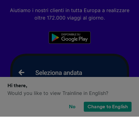
Aiutiamo i nostri clienti in tutta Europa a realizzare
oltre 172.000 viaggi al giorno.
Hi there,
Would you like to view Trainline in English?
No
Change to English